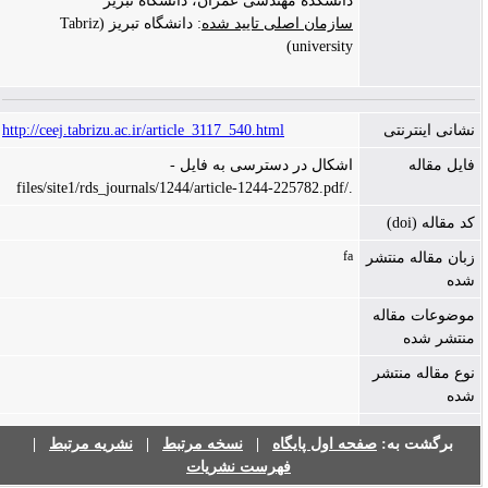
دانشکده مهندسی عمران، دانشگاه تبریز
سازمان اصلی تایید شده
: دانشگاه تبریز (Tabriz
university)
نشانی اینترنتی
http://ceej.tabrizu.ac.ir/article_3117_540.html
فایل مقاله
اشکال در دسترسی به فایل -
./files/site1/rds_journals/1244/article-1244-225782.pdf
کد مقاله (doi)
fa
زبان مقاله منتشر
شده
موضوعات مقاله
منتشر شده
نوع مقاله منتشر
شده
برگشت به:
صفحه اول پایگاه
|
نسخه مرتبط
|
نشریه مرتبط
|
فهرست نشریات