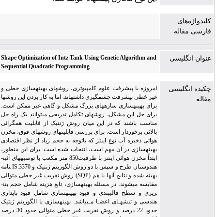
کلیدواژه‌های
فارسی مقاله
Shape Optimization of Intz Tank Using Genetic Algorithm and
عنوان انگلیسی
Sequential Quadratic Programming
امروزه با پیشرفت علوم کامپیوتری، روش­های بهینه­سازی خطی و
چکیده انگلیسی
غیر خطی پیشرفت چشم­گیری داشته­اند. اما به کار بردن این روش­ها
مقاله
برای بهینه­سازی سازه­های بزرگ مشکل و گاهی غیر ممکن است.
برای حل این مشکل، روش­های تکامل تدریجی می­توانند یک راه حل
مناسب باشند که در این میان روش ژنتیک از قابلیت همگرائی
بالائی برخوردار است. برای بررسی قابلیت­های روش­های فوق، مخزن
هوائی ذخیره آب نوع اینتز که باتوجه به حجم زیاد از نظر اقتصادی
بهینه­سازی در آن مهم است، انتخاب شده است. برای این منظور،
ابتداً مخزن هوائی اینتز با ظرفیت850 متر مکعب با توصیه­های آئین­
نامه IS:3370 هندوستان طرح و سپس با دو روش الگوریتم ژنتیک و
روش تقریب غیر خطی متوالی (SQP) بهینه شده و نتایج آن­ها با هم
مقایسه می­شوند. در مسئله بهینه­سازی، تابع هزینه شامل حجم بتن­
ریزی و سطح قالب­بندی و قیود بهینه­سازی شامل قیود پایداری
هندسی و تنش­هـای اعضـا مـی­باشد. بهینه­سازی با الگوریتم ژنتیک
حدود 22 درصد و روش تقریب غیر خطی متوالی حدود 30 درصد