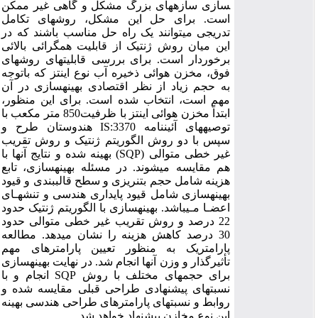
سازی سازه­های بزرگ مشکل و گاهی غیر ممکن
است. برای حل این مشکل، روش­های تکامل
تدریجی می­توانند یک راه حل مناسب باشند که در
این میان روش ژنتیک از قابلیت همگرائی بالائی
برخوردار است. برای بررسی قابلیت­های روش­های
فوق، مخزن هوائی ذخیره آب نوع اینتز که باتوجه
به حجم زیاد از نظر اقتصادی بهینه­سازی در آن
مهم است، انتخاب شده است. برای این منظور،
ابتداً مخزن هوائی اینتز با ظرفیت850 متر مکعب با
توصیه­های آئین­نامه IS:3370 هندوستان طرح و
سپس با دو روش الگوریتم ژنتیک و روش تقریب
غیر خطی متوالی (SQP) بهینه شده و نتایج آن­ها با
هم مقایسه می­شوند. در مسئله بهینه­سازی، تابع
هزینه شامل حجم بتن­ریزی و سطح قالب­بندی و قیود
بهینه­سازی شامل قیود پایداری هندسی و تنش­هـای
اعضـا مـی­باشد. بهینه­سازی با الگوریتم ژنتیک حدود
22 درصد و روش تقریب غیر خطی متوالی حدود
30 درصد کاهش هزینه را نشان می­دهد. مطالعه
پارامتریک به منظور تعیین پارامترهای مهم
تأثیرگذار و وزن آن­ها انجام شد. در نهایت بهینه­سازی
برای حجم­های مختلف با روش SQP انجام و با
نسبت­های پیشنهادی طراحی قبلی مقایسه شده و
روابط و نسبت­های پارامترهای طراحی هندسی بهینه
این نوع مخازن پیشنهاد خواهد شد.