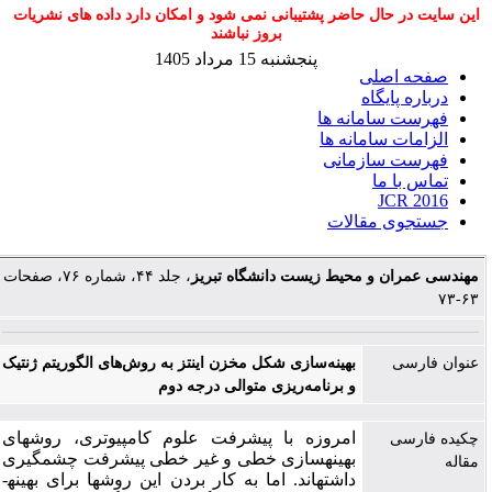
این سایت در حال حاضر پشتیبانی نمی شود و امکان دارد داده های نشریات
بروز نباشند
پنجشنبه 15 مرداد 1405
صفحه اصلی
درباره پایگاه
فهرست سامانه ها
الزامات سامانه ها
فهرست سازمانی
تماس با ما
JCR 2016
جستجوی مقالات
مهندسی عمران و محیط زیست دانشگاه تبریز
، جلد ۴۴، شماره ۷۶، صفحات
۶۳-۷۳
عنوان فارسی
بهینه‌سازی شکل مخزن اینتز به روش‌های الگوریتم ژنتیک
و برنامه‌ریزی متوالی درجه دوم
امروزه با پیشرفت علوم کامپیوتری، روش­های
چکیده فارسی
بهینه­سازی خطی و غیر خطی پیشرفت چشم­گیری
مقاله
داشته­اند. اما به کار بردن این روش­ها برای بهینه­