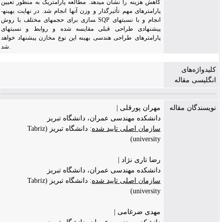
کاهش هزینه را نشان می­دهد. مطالعه پارامتریک به منظور تعیین
پارامترهای مهم تأثیرگذار و وزن آن­ها انجام شد. در نهایت بهینه­
سازی برای حجم­های مختلف با روش SQP انجام و با نسبت­های
پیشنهادی طراحی قبلی مقایسه شده و روابط و نسبت­های
پارامترهای طراحی هندسی بهینه این نوع مخازن پیشنهاد خواهد
شد.
کلیدواژه‌های
انگلیسی مقاله
نویسندگان مقاله
مهران پورقلی |
دانشکده مهندسی عمران، دانشگاه تبریز
سازمان اصلی تایید شده
: دانشگاه تبریز (Tabriz
university)
رضا تاری نژاد |
دانشکده مهندسی عمران، دانشگاه تبریز
سازمان اصلی تایید شده
: دانشگاه تبریز (Tabriz
university)
مهدی ضرغامی |