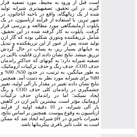
است قبل از ورود به محیط، مورد تصفیه قرار
گیرند. در این تحقیق، تصفیه­پذیری شیرابه تولید
شده از یک زباله­گاه، واقع در ناحیه آناخاتون، در
شهر تبریز، با استفاده از فرآیند ازناسیون، در یک
پایلوت آزمایشگاهی مورد مطالعه و بررسی قرار
گرفت. پایلوت به کار گرفته شده در این تحقیق،
شامل تزریق­کننده ونتوری شکلی بوده که گاز ازن
تولید شده، پس از عبور از این تزریق­کننده و تبدیل
به حباب­های بسیار ریز، به پساب در حال گردش
تزریق می­شد. نتایج نشان دادند ازن قابلیت بالایی در
تصفیه شیرابه دارد؛ به گونه­ای که حداکثر راندمان
حذف COD، حذف رنگ و حذف ترکیبات آروماتیک،
به طور میانگین، به ترتیب، در حدود 50%، 90% و
80% برای شیرابه مورد نظر به دست آمد. همچنین
نتایج نشان دادند تغییر در مقدار بار آلی اولیه، تغییر
چشمگیری در راندمان کلی حذف COD و رنگ
ایجاد نمی­کند؛ اما در راندمان حذف ترکیبات
آروماتیک مؤثر است. بیشترین تأثیر ازن در کاهش
بار آلی شیرابه، در 10 دقیقه اولیه از فرآیند
ازناسیون به وقوع پیوست. همچنین بر اساس نتایج،
تغییرات ناچیزی در pH شیرابه ایجاد شد که ممکن
است به علت تأثیر بافری بی­کربنات­ها باشد.