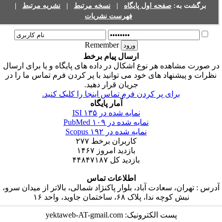
برگشت به:
صفحه اول پایگاه
|
نسخه مرتبط
|
نشریه مرتبط
|
فهرست نشریات
Remember
ارسال پیام برخط
ر صورت مشاهده هر نوع اشکال در داده های پایگاه و یا برای ارسال
نظرات و پیشنهاد های خود می توانید با پر کردن فرم تماس ما را در
جریان قرار دهید.
برای پر کردن فرم تماس اینجا را کلیک کنید.
آمار پایگاه
نمایه شده در ISI
۱۳۵
نمایه شده در PubMed
۱۰۹
نمایه شده در Scopus
۱۹۲
کاربران برخط
۲۷۷
بازدید امروز
۱۴۶۷
بازدید کل
۴۴۸۴۷۱۸۷
اطلاعات تماس
درس : تهران، سعادت آباد، بلوار پاکنژاد شمالی، بالاتر از میدان سرو،
نبش کوچه ندا، پلاک ۶۸، ساختمان جاوید، واحد ۱۶
پست الکترونیک: yektaweb-AT-gmail.com