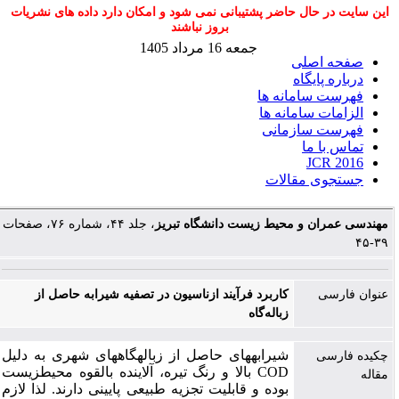
این سایت در حال حاضر پشتیبانی نمی شود و امکان دارد داده های نشریات
بروز نباشند
جمعه 16 مرداد 1405
صفحه اصلی
درباره پایگاه
فهرست سامانه ها
الزامات سامانه ها
فهرست سازمانی
تماس با ما
JCR 2016
جستجوی مقالات
مهندسی عمران و محیط زیست دانشگاه تبریز
، جلد ۴۴، شماره ۷۶، صفحات
۳۹-۴۵
عنوان فارسی
کاربرد فرآیند ازناسیون در تصفیه شیرابه حاصل از
زباله‌گاه
شیرابه­های حاصل از زباله­گاه­های شهری به دلیل
چکیده فارسی
COD بالا و رنگ تیره، آلاینده بالقوه محیط­زیست
مقاله
بوده و قابلیت تجزیه طبیعی پایینی دارند. لذا لازم