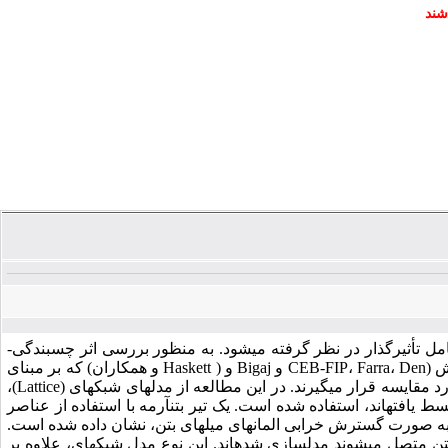
شند
در ارزیابی ترک­خوردگی قطعات بتن­آرمه، مقاومت چسبندگی میلگرد به بتن به عنوان عامل تأثیرگذار در نظر گرفته می‎شود. به منظور بررسی اثر چسبندگی-
لغزش بر فاصله ترک و نحوه انتشار ترک در تیرهای بتن­آرمه، چهار مدل چسبندگی- لغزش (CEB-FIP، Farra، Den و Bigaj و ( Haskett و همکاران) که بر مبنای
نتایج مطالعات تجربی قبلی به دست آمده‎اند در تحلیل­های عددی به کار گرفته شده و مورد مقایسه قرار می­گیرند. در این مطالعه از مدل­های شبکه‎ای (Lattice)،
که بر اساس معیار ترک­خوردگی توسعه یافته و با بهره­گیری از اصول مکانیک شکست بسط یافته‎اند، استفاده شده است. یک تیر بتن­آرمه با استفاده از عناصر
روند شروع و پخش ترک به صورت گسترش خرابی المان­های میله­ای بتن، نشان داده شده است.
در این مدل، میلگردها به صورت المان­های میله‎ای که با فنرهای غیر خطی به المان­های بتن متصل می‎شوند مدل­سازی شده­اند. این نوع مدل شبکه­ای، علاوه بر