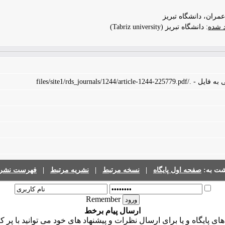
ران، دانشگاه تبریز
د شده
: دانشگاه تبریز (Tabriz university)
files/site1/rds_journals/1244/art
شت به:
صفحه اول پایگاه
|
نسخه مرتبط
|
نشریه مرتبط
|
فهرست نشری
Remember
ارسال پیام برخط
 پایگاه و یا برای ارسال نظرات و پیشنهاد های خود می توانید با پر ک