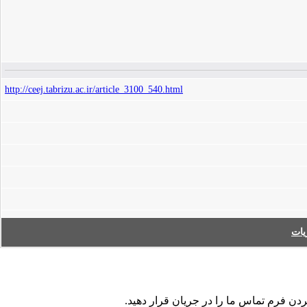
http://ceej.tabrizu.ac.ir/article_3100_540.html
ات
ردن فرم تماس ما را در جریان قرار دهید.