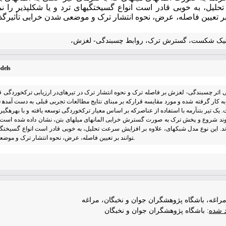
odels
در ارزیابی ترک­خوردگی قطعات بتن­آرمه، م
تحلیل­ها نشان می‎دهند که مدل­های مختلف چسبندگی- لغزش، می‎توانند بر تعیین فاصله، عرض، نحوه انتشار ترک و موضعی شدن خرابی تأثیرگذار باشند.
مراغه، باشگاه پژوهشگران جوان و نخبگان، مراغه
د شده
: باشگاه پژوهشگران جوان و نخبگان