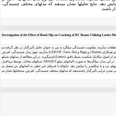
افزایش سرعت تحلیل، به خوبی قادر است انواع گسیختگی­های ترد و یا شکل­پذیر را نمایش دهد. نتایج تحلیل­ها نشان می‎دهند که مدل­های مختلف چسبندگی-
Investigation of the Effect of Bond-Slip on Cracking of RC Beams Utilizing Lattice M
قاومت چسبندگی میلگرد به بتن به عنوان عامل تأثیرگذار در نظر گرفته می‎شود. به منظور بررسی اثر چسبندگی- لغزش بر فاصله ترک و نحوه انتشار ترک در تیرهای
بتن­آرمه، چهار مدل چسبندگی- لغزش (CEB-FIP، Farra، Den و Bigaj و ( Haskett و همکاران) که بر مبنای نتایج مطالعات تجربی قبلی به دست آمده‎اند در تحلیل­های عددی به کار گرفته شده و مورد مقایسه قرار
می­گیرند. در این مطالعه از مدل­های شبکه‎ای (Lattice)، که بر اساس معیار ترک­خوردگی توسعه یافته و با بهره­گیری از اصول مکانیک شکست بسط یافته‎اند، استفاده شده است. یک تیر بتن­آرمه با استفاده از عناصر
شبکه­ای معادل، توسط نرم­افزار ABAQUS مدل­سازی شده و روند شروع و پخش ترک به صورت گسترش خرابی المان­های میله­ای بتن، نشان داده شده است. در این مدل، میلگردها به صورت المان­های میله‎ای
که با فنرهای غیر خطی به المان­های بتن متصل می‎شوند مدل­سازی شده­اند. این نوع مدل شبکه­ای، علاوه بر افزایش سرعت تحلیل، به خوبی قادر است انواع گسیختگی­های ترد و یا شکل­پذیر را نمایش دهد. نتایج