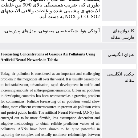
طوری که، ضریب همبستگی بالای 90/0 بین غلظت
آلاینده­های پیش­بینی شده و غلظت واقعی آلاینده­های
CO، SO2 و NOX به دست آمد.
کلیدواژه‌های
آلودگی هوا، شبکه عصبی مصنوعی، مدل‌های پیش‌بینی،
فارسی مقاله
Forecasting Concentrations of Gaseous Air Pollutants Using
عنوان انگلیسی
Artificial Neural Networks in Tabriz
Today, air pollution is considered as an important and challenging
چکیده انگلیسی
problem in the megacities all over the world. It is usually caused due
مقاله
to industrialization, urbanization, rapid development in traffic and
increasing amounts of anthropogenic emissions. Urban air pollution
in developing countries has been represented as a growing problem
for communities. Reliable forecasting of air pollution would allow
taking more efficient countermeasures to prevent air pollution crisis
and protect public health. The artificial Neural Network (ANN) has
emerged out to be more flexible, less assumption dependent and
adaptive methodology to obtain reliable prediction values of air
pollutants. ANNs have been shown to be quite powerful in
capturing the complex and usually nonlinear relationships between