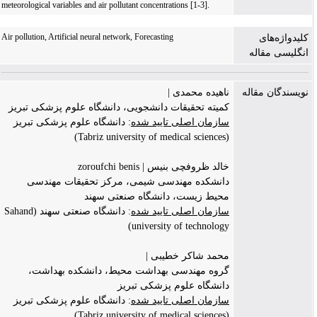
meteorological variables and air pollutant concentrations [1-3].
Air pollution, Artificial neural network, Forecasting
کلیدواژه‌های
انگلیسی مقاله
نویسندگان مقاله
ناهیده محمدی |
کمیته تحقیقات دانشجویی، دانشگاه علوم پزشکی تبریز
سازمان اصلی تایید شده
: دانشگاه علوم پزشکی تبریز
(Tabriz university of medical sciences)
خالد ظروفچی بنیس | zoroufchi benis
دانشکده مهندسی شیمی، مرکز تحقیقات مهندسی
محیط زیست، دانشگاه صنعتی سهند
سازمان اصلی تایید شده
: دانشگاه صنعتی سهند (Sahand
university of technology)
محمد شاکر خطیبی |
گروه مهندسی بهداشت محیط، دانشکده بهداشت،
دانشگاه علوم پزشکی تبریز
سازمان اصلی تایید شده
: دانشگاه علوم پزشکی تبریز
(Tabriz university of medical sciences)