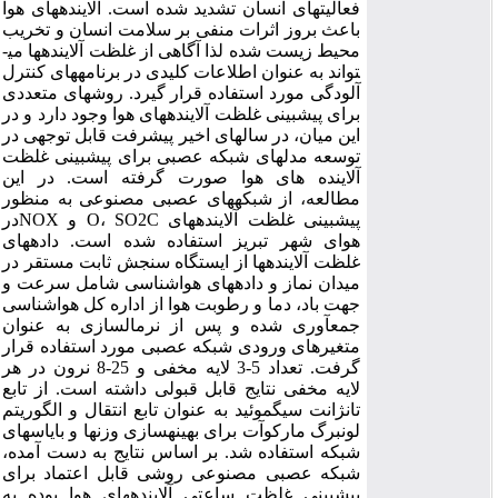
فعالیت­های انسان تشدید شده است. آلاینده­های هوا
باعث بروز اثرات منفی بر سلامت انسان و تخریب
محیط زیست شده لذا آگاهی از غلظت آلاینده­ها می­
تواند به عنوان اطلاعات کلیدی در برنامه­های کنترل
آلودگی مورد استفاده قرار گیرد. روش­های متعددی
برای پیش­بینی غلظت آلاینده­های هوا وجود دارد و در
این میان، در سال­های اخیر پیشرفت قابل توجهی در
توسعه مدل­های شبکه عصبی برای پیش­بینی غلظت
آلاینده های هوا صورت گرفته است. در این
مطالعه، از شبکه­های عصبی مصنوعی به منظور
پیش­بینی غلظت آلاینده­های C‏O، SO2 و NOXدر
هوای شهر تبریز استفاده شده است. داده­های
غلظت آلاینده­ها از ایستگاه سنجش ثابت مستقر در
میدان نماز و داده­های هواشناسی شامل سرعت و
جهت باد، دما و رطوبت هوا از اداره کل هواشناسی
جمع­آوری شده و پس از نرمال­سازی به عنوان
متغیرهای ورودی شبکه عصبی مورد استفاده قرار
گرفت. تعداد 5-3 لایه مخفی و 25-8 نرون در هر
لایه مخفی نتایج قابل قبولی داشته است. از تابع
تانژانت سیگموئید به عنوان تابع انتقال و الگوریتم
لونبرگ مارکوآت برای بهینه­سازی وزن­ها و بایاس­های
شبکه استفاده شد. بر اساس نتایج به دست آمده،
شبکه عصبی مصنوعی روشی قابل اعتماد برای
پیش­بینی غلظت ساعتی آلاینده­های هوا بوده به