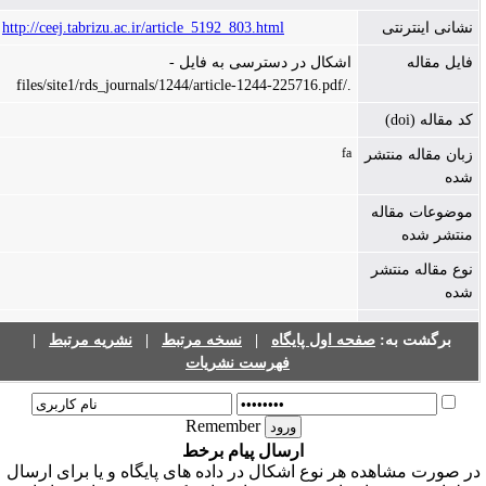
نشانی اینترنتی
http://ceej.tabrizu.ac.ir/article_5192_803.html
فایل مقاله
اشکال در دسترسی به فایل -
./files/site1/rds_journals/1244/article-1244-225716.pdf
کد مقاله (doi)
fa
زبان مقاله منتشر
شده
موضوعات مقاله
منتشر شده
نوع مقاله منتشر
شده
برگشت به:
صفحه اول پایگاه
|
نسخه مرتبط
|
نشریه مرتبط
|
فهرست نشریات
Remember
ارسال پیام برخط
ر صورت مشاهده هر نوع اشکال در داده های پایگاه و یا برای ارسال