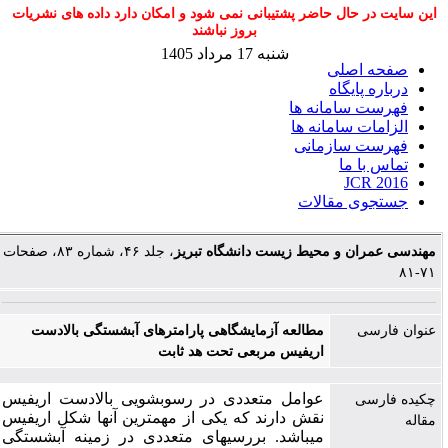
این سایت در حال حاضر پشتیبانی نمی شود و امکان دارد داده های نشریات
بروز نباشند
شنبه 17 مرداد 1405
صفحه اصلی
درباره پایگاه
فهرست سامانه ها
الزامات سامانه ها
فهرست سازمانی
تماس با ما
JCR 2016
جستجوی مقالات
مهندسی عمران و محیط زیست دانشگاه تبریز
، جلد ۴۶، شماره ۸۳، صفحات
۷۱-۸۱
عنوان فارسی
مطالعه آزمایشگاهی پارامترهای آبشستگی بالادست
اریفیس مربعی تحت هد ثابت
عوامل متعددی در رسوب­شویی بالادست اریفیس
چکیده فارسی
نقش دارند که یکی از مهم­ترین آن­ها شکل اریفیس
مقاله
می­باشد. بررسی­های متعددی در زمینه آبشستگی