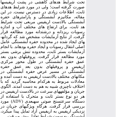
تحت شرایط هدهای کاهشی در پشت اریفیس­ها
صورت گرفته است؛ ولی در مورد شرایط هدهای
ثابت، اطلاعات زیادی در دسترس نیست. در این
مقاله، مکانیزم آبشستگی و پارامترهای حفره
آبشستگی بالادست اریفیس مربعی تحت شرایط
هد ثابت، برای ارتفاع های مختلف آب و اندازه
رسوبات ریزدانه و درشت­دانه مورد مطالعه قرار
گرفت. از نتایج آزمایشات مشخص شد که گردابه­
های ایجاد شده در محدوده حفره آبشستگی عامل
اصلی انتقال رسوبات و ایجاد حفره بوده­اند. با انجام
آزمایشات بستر ثابت، محدوده تنش برشی بستر
مورد مطالعه قرار گرفت. پروفیل­های بدون بعد
عمق حفره آبشستگی در طول محور مرکزی
اریفیس و پروفیل­های بدون بعد عمق حفره
آبشستگی در مسیر عرض حفره آبشستگی در
مکان­های مختلف بالادست اریفیس به دست آمده و
معادلات مربوط به هرکدام محاسبه گردید که با
اختلاف ناچیزی شبیه به هم به دست آمدند. الگوی
جریان و مؤلفه­های سرعت در بالادست اریفیس در
هر دو نوع بستر ثابت و متحرک با استفاده از
دستگاه سرعت­سنج صوتی سه­بعدی (ADV) مورد
بررسی قرار گرفت. هرگاه ویژگی­های جریان در
نزدیکی اریفیس به اریفیس آزاد تمایل پیدا می­کرد،
آبشستگی به سمت شرایط تعادل پیش می­رفت.