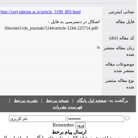
نشانی اینترنتی
http://ceej.tabrizu.ac.ir/article_5190_803.html
فایل مقاله
اشکال در دسترسی به فایل -
./files/site1/rds_journals/1244/article-1244-225714.pdf
کد مقاله (doi)
fa
زبان مقاله منتشر
شده
موضوعات مقاله
منتشر شده
نوع مقاله منتشر
شده
برگشت به:
صفحه اول پایگاه
|
نسخه مرتبط
|
نشریه مرتبط
|
فهرست نشریات
Remember
ارسال پیام برخط
ر صورت مشاهده هر نوع اشکال در داده های پایگاه و یا برای ارسال