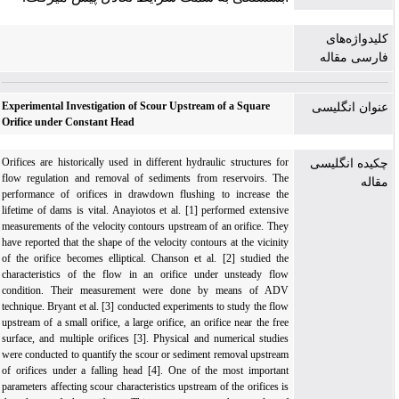
کلیدواژه‌های
فارسی مقاله
Experimental Investigation of Scour Upstream of a Square
عنوان انگلیسی
Orifice under Constant Head
Orifices are historically used in different hydraulic structures for
چکیده انگلیسی
flow regulation and removal of sediments from reservoirs. The
مقاله
performance of orifices in drawdown flushing to increase the
lifetime of dams is vital. Anayiotos et al. [1] performed extensive
measurements of the velocity contours upstream of an orifice. They
have reported that the shape of the velocity contours at the vicinity
of the orifice becomes elliptical. Chanson et al. [2] studied the
characteristics of the flow in an orifice under unsteady flow
condition. Their measurement were done by means of ADV
technique. Bryant et al. [3] conducted experiments to study the flow
upstream of a small orifice, a large orifice, an orifice near the free
surface, and multiple orifices [3]. Physical and numerical studies
were conducted to quantify the scour or sediment removal upstream
of orifices under a falling head [4]. One of the most important
parameters affecting scour characteristics upstream of the orifices is