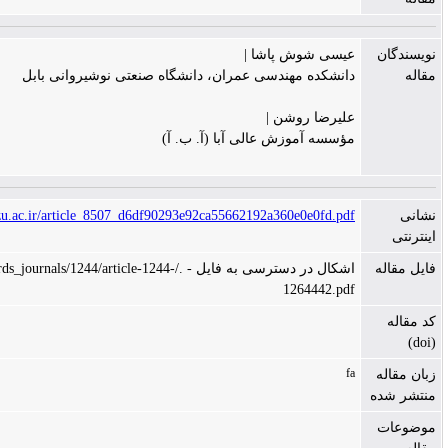
یسی شوش پاشا |
انشکده مهندسی عمران، دانشگاه صنعتی نوشیروانی بابل
لیرضا روشن |
ؤسسه آموزش عالی آبا (آ. ب. آ)
http://ceej.tabrizu.ac.ir/article_8507_d6df90293e92ca55662192a360e0e0fd.pd
اشکال در دسترسی به فایل - ./files/site1/rds_journals/1244/article-1244-
1264442.pd