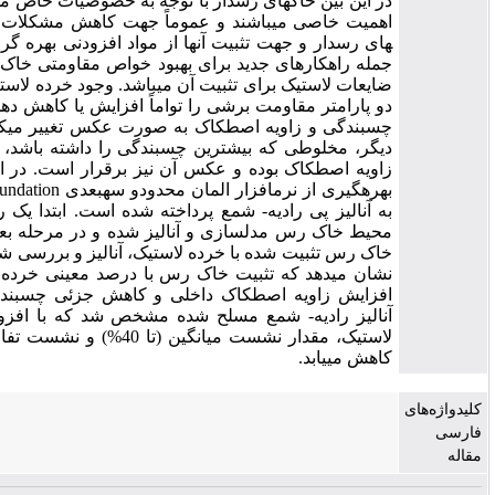
ر این بین خاک­های رس­دار با توجه به خصوصیات خاص مهندسی، دارای
اهمیت خاصی می­باشند و عموماً جهت کاهش مشکلات ناشی از خاک­
ای رس­دار و جهت تثبیت آنها از مواد افزودنی بهره گرفته می­شود. از
مله راهکارهای جدید برای بهبود خواص مقاومتی خاک رس، افزودن
ایعات لاستیک برای تثبیت آن می­باشد. وجود خرده لاستیک نمی­تواند هر
و پارامتر مقاومت برشی را تواماً افزایش یا کاهش دهد، بلکه مقادیر
سبندگی و زاویه اصطکاک به صورت عکس تغییر می­کنند. به عبارت
یگر، مخلوطی که بیشترین چسبندگی را داشته باشد، دارای کم­ترین
اویه اصطکاک بوده و عکس آن نیز برقرار است. در این پژوهش، با
بهره­گیری از نرم­افزار المان محدودو سه­بعدی Plaxis 3D Foundation،
ه آنالیز پی رادیه- شمع پرداخته شده است. ابتدا یک رادیه- شمع در
حیط خاک رس مدل­سازی و آنالیز شده و در مرحله بعد همین پی در
اک رس تثبیت شده با خرده لاستیک، آنالیز و بررسی شده است. نتایج
شان می­دهد که تثبیت خاک رس با درصد معینی خرده لاستیک باعث
فزایش زاویه اصطکاک داخلی و کاهش جزئی چسبندگی می­شود. با
آنالیز رادیه- شمع مسلح شده مشخص شد که با افزودن 2% خرده
لاستیک، مقدار نشست میانگین (تا 40%) و نشست تفاضلی (تا 28%)
اهش می­یابد.