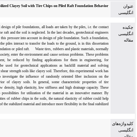
The Effect of Stabilized Clayey Soil with Tire Chips on Piled Raft Foundation Behavio
In conventional design of pile foundations, all loads are taken by the piles, i.e. the conta
pressure between the raft and the soil is neglected. In the last decades, geotechnical enginee
have started to take this pressure into account in design of pile foundation. Such a foundatio
where the raft and the piles interact to transfer the loads to the ground, is in this dissertati
called piled raft foundation or piled raft. Waste tires, rubbers and plastic materials, normal
produced in every society, enter the environment and cause serious problems. These proble
may, to some extent, be reduced by finding applications for them in engineering, fo
example,they can be used for geotechnical applications as backfill material and solvin
problems with low shear strength soils like clayey soil. Therefore, this experimental work h
been performed to investigate the influence of randomly oriented fiber inclusion on th
geotechnical behavior of clayey soils. In general, some characteristic properties of tir
materials are the low density, high elasticity, low stiffness and high drainage capacity. The
properties open up possibilities for utilization of the material in an innovative manner. 
adding small quantities of rubber chips in the soils, the natural elasticity of rubber could he
lower the stiffness of the stabilized material and introduce more flexibility in the final stabiliz
columnar system.