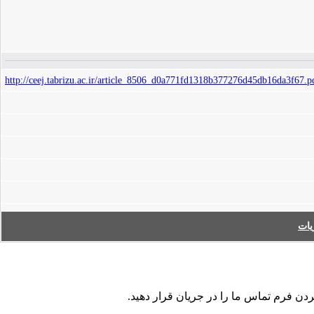
http://ceej.tabrizu.ac.ir/article_8506_d0a771fd1318b377276d45db16da3f67.p
ات
ردن فرم تماس ما را در جریان قرار دهید.