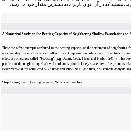
و پی هستند که در آن، توان باربری به بیشترین مقدار خود می‌رسد.
A Numerical Study on the Bearing Capacity of Neighboring Shallow Foundations on 
There are a few attempts attributed to the bearing capacity or the settlement of neighboring 
are inevitably placed close to each other. Once it happens, the interaction of the stress influe
effect is sometimes called "blocking" (e.g. Stuart, 1962; Hataf and Naderi, 2014). This re
problem of the neighboring shallow foundations placed closely spaced over the ground surface
experimental study conducted by (Kumar and Bhoi, 2008) and then, a systematic analysis has
Strip footing, Sand, Bearing capacity, Numerical modeling