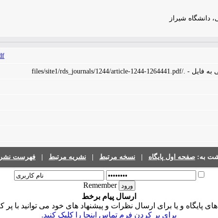
، دانشگاه شیراز
df
files/site1/rds_journals/1244/arti
شت به:
صفحه اول پایگاه
|
نسخه مرتبط
|
نشریه مرتبط
|
فهرست نشری
Remember
ارسال پیام برخط
 پایگاه و یا برای ارسال نظرات و پیشنهاد های خود می توانید با پر ک
برای پر کردن فرم تماس اینجا را کلیک کنید.