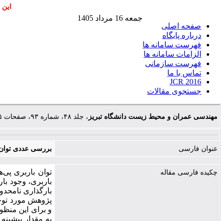
این 
جمعه 16 مرداد 1405
صفحه اصلی
درباره پایگاه
فهرست سامانه ها
الزامات سامانه ها
فهرست سازمانی
تماس با ما
JCR 2016
جستجوی مقالات
مهندسی عمران و محیط زیست دانشگاه تبریز
، جلد ۴۸، شماره ۹۳، صفحات ۲۵-۳۳
عنوان فارسی
بررسی عددی توان ب
توان باربری پی‌
چکیده فارسی مقاله
باربری، وجود با
بارگذاری نامحدود
پژوهش مورد توجه
و برای این منظو
به مقدار بیشینه