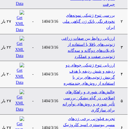
جیرفت
بررسی تنوع ژنتیکی نمونه‌های
۲
نخودفرنگی بانک ژن گیاهی ملی
1404/3/16
-
۲۷ بار
ایران
ارزیابی روابط بین صفات زراعی
ژنوتیپ‌های باقلا با استفاده از
۳
1404/3/16
-
۲۲ بار
بای‌پلات‌های دوگانه و سه‌گانه‌
ژنوتیپ، صفت و عملکرد
ارزیابی تنوع ژنتیکی جوهای دو
ردیفه و شش ردیفه با هدف
۴
1404/3/16
-
۲۰ بار
گزینش ژنوتیپ‌های برتر با
استفاده از روش‌های چند‌متغیره
چالش‌های شوری و راهکارهای
اصلاحی در گیاه نیشکر: بررسی
۵
1404/3/16
-
۲۷ بار
تأثیر شوری و روش‌های نوآورانه
برای سازگاری
تجزیه فیلوژنی برخی ژن‌های
مسیر بیوسنتزی اسید کلروژنیک
۶
1404/3/16
-
۲۷ بار