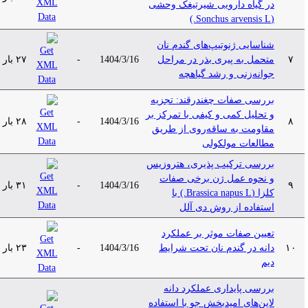
در گیاه دارویی شیرتیغک وحشی
(Sonchus arvensis L.)
شناسایی ژنوتیپ‌های گندم نان
۷
متحمل به پیری بذر در مراحل
1404/3/16
-
۲۷ بار
جوانه‌زنی و رشد گیاهچه
بررسی صفات چغندرقند: تجزیه
و تحلیل کمی و کیفی با تمرکز بر
۸
1404/3/16
-
۲۸ بار
مقاومت به ساقه‌روی از طریق
مطالعات مولکولی
بررسی ترکیب پذیری، هتروزیس
و نحوه عمل ژن برخی صفات
۹
1404/3/16
-
۳۱ بار
کلزا (Brassica napus L.) با
استفاده از روش دی آلل
تعیین صفات موثر بر عملکرد
۱۰
دانه در گندم نان تحت شرایط
1404/3/16
-
۲۳ بار
دیم
بررسی پایداری عملکرد دانه
لاین‌های امیدبخش جو با استفاده