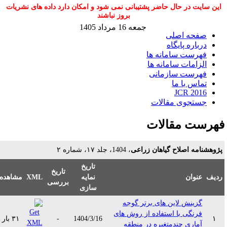
این سایت در حال حاضر پشتیبانی نمی شود و امکان دارد داده های نشریات
بروز نباشند
جمعه 16 مرداد 1405
صفحه اصلی
درباره پایگاه
فهرست سامانه ها
الزامات سامانه ها
فهرست سازمانی
تماس با ما
JCR 2016
جستجوی مقالات
هرست مقالات
ژوهشنامه اصلاح گیاهان زراعی
، 1404، جلد ۱۷، شماره ۲
تاریخ
تاریخ
دیف
عنوان
نمایه
XML
مشاهده
بررسی
سازی
گزینش لاین های برتر گوجه
فرنگی با استفاده از روش های
۱
1404/3/16
-
۳۱ بار
آماری چندمتغیره در منطقه