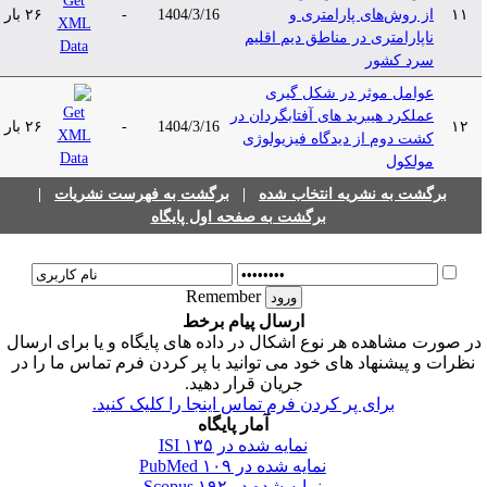
۱۱
از روش‌های پارامتری و
1404/3/16
-
۲۶ بار
ناپارامتری در مناطق دیم اقلیم
سرد کشور
عوامل موثر در شکل گیری
عملکرد هیبرید های آفتابگردان در
۱۲
1404/3/16
-
۲۶ بار
کشت دوم از دیدگاه فیزیولوژی
مولکول
برگشت به نشریه انتخاب شده
|
برگشت به فهرست نشریات
|
برگشت به صفحه اول پایگاه
Remember
ارسال پیام برخط
ر صورت مشاهده هر نوع اشکال در داده های پایگاه و یا برای ارسال
نظرات و پیشنهاد های خود می توانید با پر کردن فرم تماس ما را در
جریان قرار دهید.
برای پر کردن فرم تماس اینجا را کلیک کنید.
آمار پایگاه
نمایه شده در ISI
۱۳۵
نمایه شده در PubMed
۱۰۹
نمایه شده در Scopus
۱۹۲