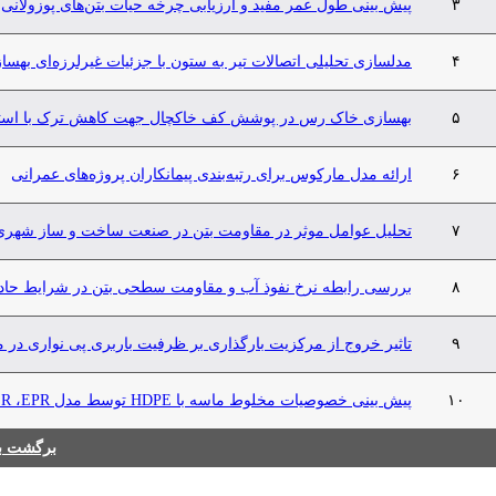
۳
پیش بینی طول عمر مفید و ارزیابی چرخه حیات بتن‌های پوزولانی
۴
مدلسازی تحلیلی اتصالات تیر به ستون با جزئیات غیرلرزه‌ای بهسا
۵
بهسازی خاک رس در پوشش کف خاکچال جهت کاهش ترک با استفاده 
۶
ارائه مدل مارکوس برای رتبه‌بندی پیمانکاران پروژه‌های عمرانی
۷
تحلیل عوامل موثر در مقاومت بتن در صنعت ساخت و ساز شهری:
۸
بررسی رابطه نرخ نفوذ آب و مقاومت سطحی بتن در شرایط حاد 
۹
تاثیر خروج از مرکزیت بارگذاری بر ظرفیت باربری پی نواری در
۱۰
پیش بینی خصوصیات مخلوط ماسه با HDPE توسط مدل MLR ،EPR و Stepwise
برگشت به