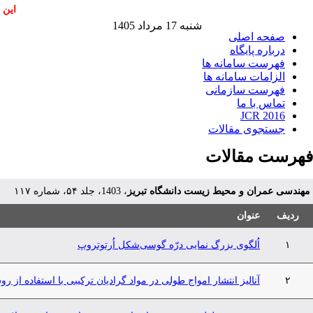
این 
شنبه 17 مرداد 1405
صفحه اصلی
درباره پایگاه
فهرست سامانه ها
الزامات سامانه ها
فهرست سازمانی
تماس با ما
JCR 2016
جستجوی مقالات
فهرست مقالات
مهندسی عمران و محیط زیست دانشگاه تبریز
، 1403، جلد ۵۴، شماره ۱۱۷
ردیف
عنوان
۱
اُلگوی بزرگ نمایی درّه‌ گوسی‌شکل اُرتوتروپ
۲
آنالیز انتشار امواج طولی در مواد گرادیان ترکیبی با استفاده از ر