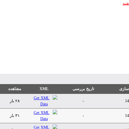
شند
 سازی
تاریخ بررسی
XML
مشاهده
14
-
۲۸ بار
14
-
۳۱ بار