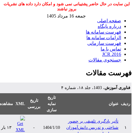
این سایت در حال حاضر پشتیبانی نمی شود و امکان دارد داده های نشریات
بروز نباشند
جمعه 16 مرداد 1405
صفحه اصلی
درباره پایگاه
فهرست سامانه ها
الزامات سامانه ها
فهرست سازمانی
تماس با ما
JCR 2016
جستجوی مقالات
هرست مقالات
ناوری آموزش
، 1403، جلد ۱۸، شماره ۴
تاریخ
تاریخ
دیف
عنوان
نمایه
XML
مشاهده
بررسی
سازی
تأثیر یادگیری تلفیقی بر حضور
۱
شناختی و تدریس دانش‌آموزان
1404/1/10
-
۱۳ بار