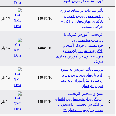
دوره ابتدایی در درس علوم
تأثیر تمرینات بر مبنای فناوری
واقعیت مجازی و واقعی بر
۲
1404/1/10
-
۱۷ بار
یادگیری مهارت‌های ادراکی –
حرکتی منتخب
اثربخشی آموزش فیزیک با
رویکرد زمینه‌محور بر
خودتنظیمی، خودکارآمدی و
۳
1404/1/10
-
۱۸ بار
یادگیری دانش‌آموزان مقطع
متوسطه اول در آموزش مجازی
فیزیک
بررسی تأثیر تدریس به شیوه
بازی‌وارسازی بر خودراهبری
۴
1404/1/10
-
۱۸ بار
ریاضی دانش‌آموزان پایه دهم
فنی و حرفه‌ای
تبیین و سنجش اثربخشی
بهره‌گیری از شبیه‌سازی رایانه‌ای
۵
1404/1/10
-
۱۰ بار
بر انگیزش تحصیلی دانشجویان
معماری (درس ساختمان ۲)