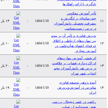
یادگیری با ارائه راهکارها
تأثیر آموزش معکوس
چندرسانه‌ای بر انگیزش و
۱۱
1404/1/10
-
۱۳ بار
پیشرفت تحصیلی دانش‌آموزان
در درس ‌زیست‌شناسی
پذیرش فناوری و تأثیر آن بر پیوند
بین مهارت‌های ارتباطی و اخلاق
۱۲
1404/1/10
-
۱۰ بار
حرفه‌ای اعضای هیأت‌علمی در
‌آموزش مجازی ‌
اثربخشی آموزش مهارت‌های
ادراک دیداری-فضایی بر خلاقیت
۱۳
1404/1/10
-
۲۰ بار
در درس هنر دانش‌آموزان پنجم
‌ابتدایی شهر تهران
آینده پژوهی توسعه فناوری
۱۴
متاورس در آموزش‌وپرورش
1404/1/10
-
۱۹ بار
ایران
ریاضی در عصر دیجیتال: بررسی
نقش شیوه‌نامه ارزشیابی