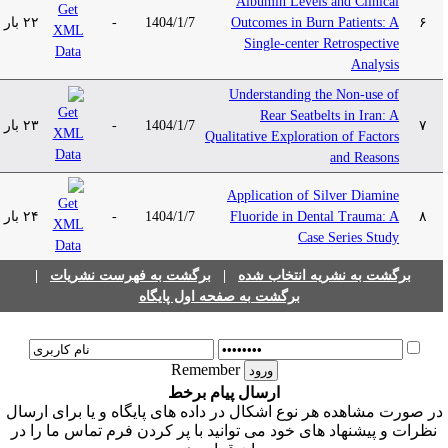
Albumin Levels and Clinical
۲۲ بار
-
1404/1/7
Outcomes in Burn Patients: A
۶
Single-center Retrospective
Analysis
Understanding the Non-use of
Rear Seatbelts in Iran: A
۲۳ بار
-
1404/1/7
۷
Qualitative Exploration of Factors
and Reasons
Application of Silver Diamine
۲۴ بار
-
1404/1/7
Fluoride in Dental Trauma: A
۸
Case Series Study
|
برگشت به فهرست نشریات
|
برگشت به نشریه انتخاب شده
برگشت به صفحه اول پایگاه
Remember
ارسال پیام برخط
ر صورت مشاهده هر نوع اشکال در داده های پایگاه و یا برای ارسال
نظرات و پیشنهاد های خود می توانید با پر کردن فرم تماس ما را در