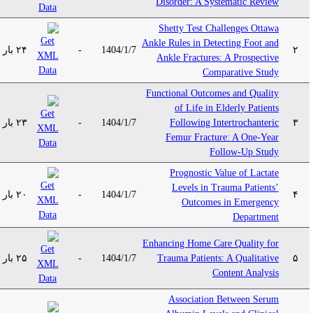
Disorder: A Systematic Review
Shetty Test Challenges Ottawa
Ankle Rules in Detecting Foot and
۲۴ بار
-
1404/1/7
۲
Ankle Fractures: A Prospective
Comparative Study
Functional Outcomes and Quality
of Life in Elderly Patients
۲۳ بار
-
1404/1/7
Following Intertrochanteric
۳
Femur Fracture: A One-Year
Follow-Up Study
Prognostic Value of Lactate
Levels in Trauma Patients’
۲۰ بار
-
1404/1/7
۴
Outcomes in Emergency
Department
Enhancing Home Care Quality for
۲۵ بار
-
1404/1/7
Trauma Patients: A Qualitative
۵
Content Analysis
Association Between Serum