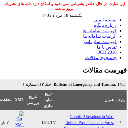
این سایت در حال حاضر پشتیبانی نمی شود و امکان دارد داده های نشریات
بروز نباشند
یکشنبه 18 مرداد 1405
صفحه اصلی
درباره پایگاه
فهرست سامانه ها
الزامات سامانه ها
فهرست سازمانی
تماس با ما
JCR 2016
جستجوی مقالات
هرست مقالات
Bulletin of Emergency and Trauma
، 1403، لد ۱۳، شماره ۱
تاریخ
تاریخ
مشاهده
XML
نمایه
عنوان
دیف
بررسی
سازی
Genetic Alterations in War-
۲۰ بار
-
1404/1/7
Related Post-Traumatic Stress
۱