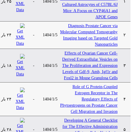
۱
1404/1/5
-
۲۵ بار
Cultured Astrocytes of C57BL/6J
Mice: A Focus on CYP46A1 and
APOE Genes
Diagnosis Prostate Cancer via
Molecular Computed Tomography
۲
1404/1/5
-
۲۴ بار
Imaging based on Targeted Gold
Nanoparticles
Effects of Ovarian Cancer Cell-
Derived Extracellular Vesicles on
۳
The Proliferation and Expression
1404/1/5
-
۱۸ بار
Levels of Gdf-9, Amh, Igf1r and
Foxl2 in Mouse Granulosa Cells
Role of G Protein-Coupled
Estrogen Receptor in The
۴
Regulatory Effects of
1404/1/5
-
۲۴ بار
Phytoestrogens on Prostate Cancer
Cell Migration and Invasion
Developing A General Checklist
for The Effective Administration
۵
1404/1/5
-
۲۸ بار