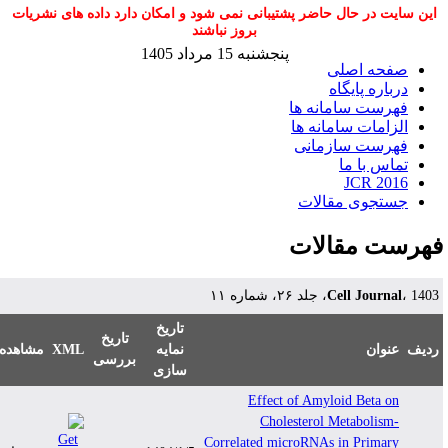
این سایت در حال حاضر پشتیبانی نمی شود و امکان دارد داده های نشریات
بروز نباشند
پنجشنبه 15 مرداد 1405
صفحه اصلی
درباره پایگاه
فهرست سامانه ها
الزامات سامانه ها
فهرست سازمانی
تماس با ما
JCR 2016
جستجوی مقالات
هرست مقالات
 1403، جلد ۲۶، شماره ۱۱
Cell Journal
تاریخ
تاریخ
دیف
عنوان
نمایه
XML
مشاهده
بررسی
سازی
Effect of Amyloid Beta on
Cholesterol Metabolism-
Correlated microRNAs in Primary