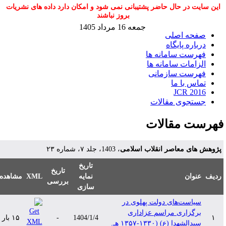
این سایت در حال حاضر پشتیبانی نمی شود و امکان دارد داده های نشریات
بروز نباشند
جمعه 16 مرداد 1405
صفحه اصلی
درباره پایگاه
فهرست سامانه ها
الزامات سامانه ها
فهرست سازمانی
تماس با ما
JCR 2016
جستجوی مقالات
هرست مقالات
ژوهش های معاصر انقلاب اسلامی
، 1403، جلد ۷، شماره ۲۳
تاریخ
تاریخ
دیف
عنوان
نمایه
XML
مشاهده
بررسی
سازی
سیاست‌های دولت پهلوی در
برگزاری مراسم عزاداری
۱
1404/1/4
-
۱۵ بار
سیدالشهدا (ع) (۱۳۳۰-۱۳۵۷ هـ.