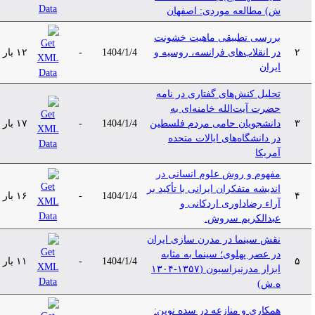
ش) مطالعه موردی: اصفهان
بررسی تطبیقی ماهیت خشونت
۲
در انقلاب‌های فرانسه، روسیه و
1404/1/4
-
۱۲ بار
ایران
تحلیل کنش‌های گفتاری در نامه
حضرت آیت‌الله خامنه‌ای به
۳
دانشجویان حامی مردم فلسطین
1404/1/4
-
۱۷ بار
در دانشگاه‌های ایالات متحده
آمریکا
مفهوم و روش علوم انسانی در
اندیشه متفکران ایرانی با تأکید بر
۴
1404/1/4
-
۱۶ بار
آراء رضاداوری اردکانی و
عبدالکریم سروش.
نقش سینما در مدرن سازی ایران
در عصر پهلوی؛ سینما به مثابه
۵
1404/1/4
-
۱۱ بار
ابزار مدرنیزاسیون (۱۳۵۷-۱۳۰۴
ه.ش)
همکاری و منازعه در سده نوین: