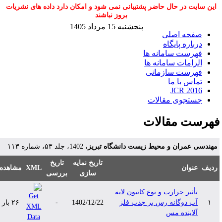
این سایت در حال حاضر پشتیبانی نمی شود و امکان دارد داده های نشریات
بروز نباشند
پنجشنبه 15 مرداد 1405
صفحه اصلی
درباره پایگاه
فهرست سامانه ها
الزامات سامانه ها
فهرست سازمانی
تماس با ما
JCR 2016
جستجوی مقالات
هرست مقالات
هندسی عمران و محیط زیست دانشگاه تبریز
، 1402، جلد ۵۳، شماره ۱۱۳
تاریخ نمایه
تاریخ
دیف
عنوان
XML
مشاهده
سازی
بررسی
تأثیر حرارت و نوع کاتیون لایه
۱
آب دوگانه رس بر جذب فلز
1402/12/22
-
۲۶ بار
آلاینده مس