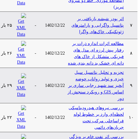
(مطالعه موردی: خط دو متروی
تبریز)
اثر پودر شیشه بازیافتی بر
۷
پتانسیل واگرایی و پارامترهای
1402/12/22
-
۲۵ بار
ژئوتکنیکی خاک‌های واگرا
مطالعه اثرات اندازه ذرات بر
رفتار پیش لرزه ای مدل های
۸
1402/12/22
-
۲۶ بار
فیزیکی متشکل از خاک های
دانه ای خشک بد دانه بندی شده
تجزیه و تحلیل پتانسیل سیل
خیزی و تولید رواناب حوضه
۹
آبخیز سد شهید رجایی ساری بر
1402/12/22
-
۲۹ بار
اساس GIS و رویکرد سنجش از
دور
بررسی نیروهای هیدرودینامیکی
لحظه‌ای وارد بر خطوط لوله
۱۰
1402/12/22
-
۲۲ بار
فراساحلی مرکب تحت
جریان‌های دائمی
بررسی اثر نفت خام بر ویژگی