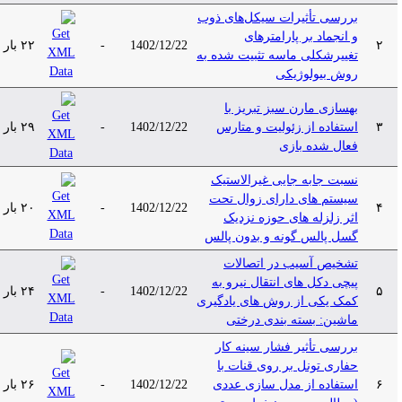
بررسی تأثیرات سیکل‌های ذوب
و انجماد بر پارامترهای
۲
1402/12/22
-
۲۲ بار
تغییرشکلی ماسه تثبیت شده به
روش بیولوژیکی
بهسازی مارن سبز تبریز با
۳
استفاده از زئولیت و متارس
1402/12/22
-
۲۹ بار
فعال شده بازی
نسبت جابه جایی غیرالاستیک
سیستم های دارای زوال تحت
۴
1402/12/22
-
۲۰ بار
اثر زلزله های حوزه نزدیک
گسل پالس گونه و بدون پالس
تشخیص آسیب در اتصالات
پیچی دکل های انتقال نیرو به
۵
1402/12/22
-
۲۴ بار
کمک یکی از روش های یادگیری
ماشین: بسته بندی درختی
بررسی تأثیر فشار سینه کار
حفاری تونل بر روی قنات با
۶
استفاده از مدل سازی عددی
1402/12/22
-
۲۶ بار