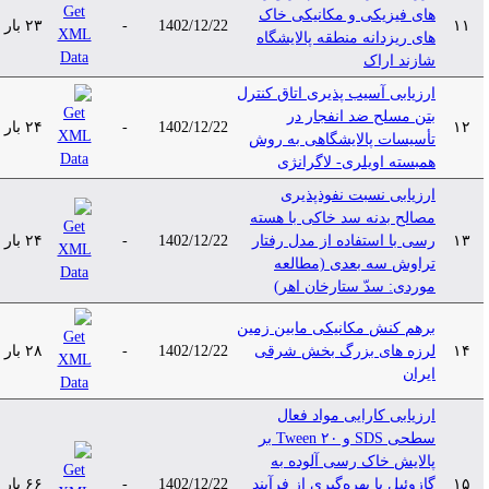
های فیزیکی و مکانیکی خاک
۱۱
1402/12/22
-
۲۳ بار
های ریزدانه منطقه پالایشگاه
شازند اراک
ارزیابی آسیب پذیری اتاق کنترل
بتن مسلح ضد انفجار در
۱۲
1402/12/22
-
۲۴ بار
تأسیسات پالایشگاهی به روش
همبسته اویلری- لاگرانژی
ارزیابی نسبت نفوذپذیری
مصالح بدنه سد خاکی با هسته
۱۳
رسی با استفاده از مدل رفتار
1402/12/22
-
۲۴ بار
تراوش سه بعدی (مطالعه
موردی: سدّ ستارخان اهر)
برهم کنش مکانیکی مابین زمین
۱۴
لرزه های بزرگ بخش شرقی
1402/12/22
-
۲۸ بار
ایران
ارزیابی کارایی مواد فعال
سطحی SDS و Tween ۲۰ بر
پالایش خاک رسی آلوده به
۱۵
گازوئیل با بهره‌گیری از فرآیند
1402/12/22
-
۶۶ بار