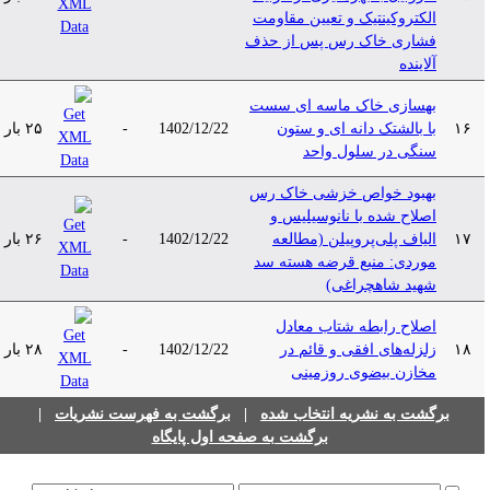
الکتروکینتیک و تعیین مقاومت
فشاری خاک رس پس از حذف
آلاینده
بهسازی خاک ماسه ای سست
۱۶
با بالشتک دانه ای و ستون
1402/12/22
-
۲۵ بار
سنگی در سلول واحد
بهبود خواص خزشی خاک رس
اصلاح شده با نانوسیلیس و
۱۷
الیاف پلی‌پروپیلن (مطالعه
1402/12/22
-
۲۶ بار
موردی: منبع قرضه هسته‌ سد
شهید شاهچراغی)
اصلاح رابطه شتاب معادل
۱۸
زلزله‌های افقی و قائم در
1402/12/22
-
۲۸ بار
مخازن بیضوی روزمینی
برگشت به نشریه انتخاب شده
|
برگشت به فهرست نشریات
|
برگشت به صفحه اول پایگاه