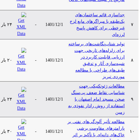
جداسازی قائم ساختمان‌های
یک‌طبقه با میراگرهای مایع لزج
۷
1401/12/1
-
۲۴ بار
غیرخطی برای کاهش پاسخ
لرزه‌ای
تولید شتاب‌نگاشت‌های برساخته
برای زلزله‌های تاریخی جهت
ارزیابی قابلیت کاربرد در
۸
1401/12/1
-
۲۰ بار
شبیه‌سازی آثار و تدقیق
طیف‌های طراحی با مطالعه
موردی تبریز
مطالعات ژئوتکنیکی جهت
شناسایی نقاط ضعف پی‌سنگ
۹
صحن مسجد امام اصفهان با
1401/12/1
-
۲۴ بار
استفاده از روش رادار نفوذی به
زمین
مطالعه تأثیر آلودگی‌های نفتی بر
پارامترهای مقاومت برشی
۱۰
1401/12/1
-
۳۰ بار
خاک‌های دانه‌ای با تأکید بر اثر