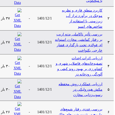
با میخکوبی
کاربرد منطق فازی و نظریه
موجک در برآورد تراز آب
۲
1401/12/1
-
۳۷ بار
زیرزمینی با استفاده از
شاخص‌های انسو
بررسی تأثیر ناکاملی بدنه اریب
بر رفتار کمانشی مخازن استوانه
۳
1401/12/1
-
۲۷ بار
ای فولادی تحت بارگذاری فشار
خارجی یکنواخت
ارزیابی اثرات احداث
تصفیه‌خانه‌های فاضلاب شهری و
۴
1401/12/1
-
۳۰ بار
کشاورزی بر بهبود روند کیفی و
آلودگی رودخانه دز
ارزیابی عملکرد روش محفظه
۵
مکش هیدرولیکی در
1401/12/1
-
۳۰ بار
رسوب‌زدایی مخازن
بررسی عددی رفتار شمع‌های
۶
1401/12/1
-
۲۶ بار
مارپیچ در تثبیت شیب‌های خاکی