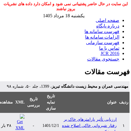
این سایت در حال حاضر پشتیبانی نمی شود و امکان دارد داده های نشریات
بروز نباشند
یکشنبه 18 مرداد 1405
صفحه اصلی
درباره پایگاه
فهرست سامانه ها
الزامات سامانه ها
فهرست سازمانی
تماس با ما
JCR 2016
جستجوی مقالات
هرست مقالات
هندسی عمران و محیط زیست دانشگاه تبریز
، 1399، جلد ۵۰، شماره ۹۸
تاریخ
تاریخ
دیف
عنوان
نمایه
XML
مشاهده
بررسی
سازی
ارزیابی تأثیر پارامترهای خاک بر
۱
رفتار شیروانی خاکی اصلاح شده
1401/12/1
-
۳۸ بار