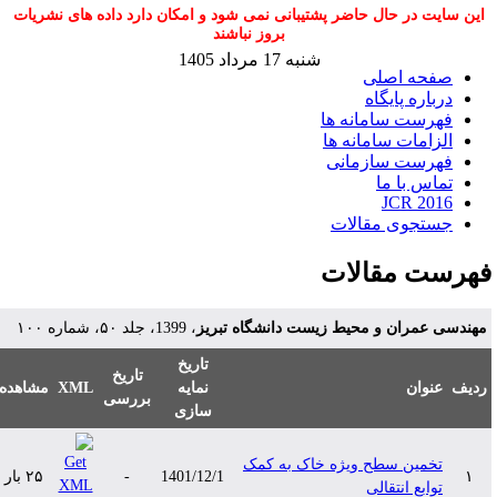
این سایت در حال حاضر پشتیبانی نمی شود و امکان دارد داده های نشریات
بروز نباشند
شنبه 17 مرداد 1405
صفحه اصلی
درباره پایگاه
فهرست سامانه ها
الزامات سامانه ها
فهرست سازمانی
تماس با ما
JCR 2016
جستجوی مقالات
هرست مقالات
هندسی عمران و محیط زیست دانشگاه تبریز
، 1399، جلد ۵۰، شماره ۱۰۰
تاریخ
تاریخ
دیف
عنوان
نمایه
XML
مشاهده
بررسی
سازی
تخمین سطح ویژه خاک به کمک
۱
1401/12/1
-
۲۵ بار
توابع انتقالی