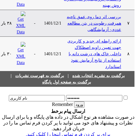
روش بهینه
بررسی اثر دما روی عمق ناحیه
۷
همرفت رطوبت در بتن مطالعه
1401/12/1
-
۳۸ بار
عددی- آزمایشگاهی
ارائه رابطه ای جدید و کاربردی
جهت تعیین زاویه اصطکاک
۸
داخلی خاک های درشت دانه با
1401/12/1
-
۳۰ بار
استفاده از نتایج آزمایش نفوذ
استاندارد
برگشت به نشریه انتخاب شده
|
برگشت به فهرست نشریات
|
برگشت به صفحه اول پایگاه
Remember
ارسال پیام برخط
ر صورت مشاهده هر نوع اشکال در داده های پایگاه و یا برای ارسال
نظرات و پیشنهاد های خود می توانید با پر کردن فرم تماس ما را در
جریان قرار دهید.
برای پر کردن فرم تماس اینجا را کلیک کنید.