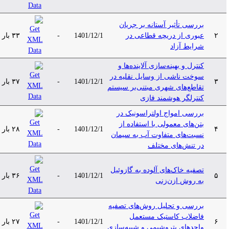
بررسی تأثیر آستانه بر جریان
۲
عبوری از دریچه قطاعی در
1401/12/1
-
۳۳ بار
شرایط آزاد
کنترل و بهینه‌سازی آلاینده‌ها و
سوخت ناشی از وسایل نقلیه در
۳
1401/12/1
-
۳۷ بار
تقاطع‌های شهری مبتنی‌بر سیستم
کنترلگر هوشمند فازی
بررسی امواج اولتراسونیک در
بتن‌های معمولی با استفاده از
۴
1401/12/1
-
۲۸ بار
نسبت‌های متفاوت آب به سیمان
در تنش‌های مختلف
تصفیه خاک‌های آلوده به گازوئیل
۵
1401/12/1
-
۳۶ بار
به روش ازن‌زنی
بررسی و تحلیل روش‌های تصفیه
فاضلاب کاستیک مستعمل
۶
1401/12/1
-
۲۷ بار
واحدهای پتروشیمی و شبیه‌سازی