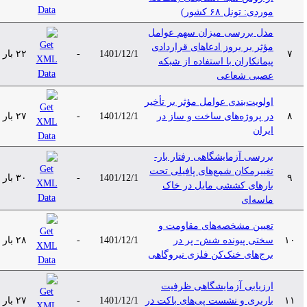
موردی: تونل ۶۸ کشور)
مدل بررسی میزان سهم عوامل
مؤثر بر بروز ادعاهای قراردادی
۷
1401/12/1
-
۲۲ بار
پیمانکاران با استفاده از شبکه
عصبی شعاعی
اولویت‌بندی عوامل مؤثر بر تأخیر
۸
در پروژه‌های ساخت و ساز در
1401/12/1
-
۲۷ بار
ایران
بررسی آزمایشگاهی رفتار بار-
تغییرمکان شمع‌های‌ پافیلی تحت
۹
1401/12/1
-
۳۰ بار
بارهای کششی مایل در خاک
ماسه‌ای
تعیین مشخصه‌های مقاومت و
۱۰
سختی پیونده شش- پر در
1401/12/1
-
۲۸ بار
برج‌های خنک‌کن فلزی نیروگاهی
ارزیابی آزمایشگاهی ظرفیت
۱۱
باربری و نشست پی‌های باکت در
1401/12/1
-
۲۷ بار