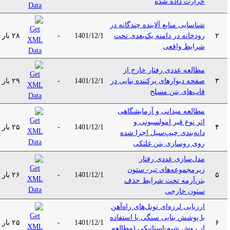
حرارت داده شده
شناسایی منابع آلاینده چندگانه در
۲
رودخانه در دامنه یک‌بعدی تحت
1401/12/1
-
۲۸ بار
شرایط واقعی
مطالعه عددی رفتار خارج از
۳
صفحه دیوارهای پرکننده بنایی در
1401/12/1
-
۲۹ بار
قاب‌های بتن مسلح
مطالعه میدانی و آزمایشگاهی
اثر نوع قیر امولسیونی و
۴
1401/12/1
-
۲۵ بار
دانه‌بندی چیپ‌سیل اجرا ‌شده
روی روسازی بتن غلتکی
مدل‌سازی عددی رفتار
زیرمجموعه‌های تیر- ستون
۵
1401/12/1
-
۲۶ بار
بتن‌آرمه تحت شرایط حذف
ستون خارجی
ارزیابی لرزه‌ای تونل‌های راه‌آهن
با پوشش بنایی سنگی با استفاده
۶
1401/12/1
-
۲۵ بار
از روش شبه-استاتیکی (مطالعه