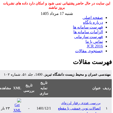
این سایت در حال حاضر پشتیبانی نمی شود و امکان دارد داده های نشریات
بروز نباشند
شنبه 17 مرداد 1405
صفحه اصلی
درباره پایگاه
فهرست سامانه ها
الزامات سامانه ها
فهرست سازمانی
تماس با ما
JCR 2016
جستجوی مقالات
هرست مقالات
هندسی عمران و محیط زیست دانشگاه تبریز
، 1400، جلد ۵۱، شماره ۱۰۲
تاریخ
تاریخ
دیف
عنوان
نمایه
XML
مشاهده
بررسی
سازی
بررسی عددی رفتار لرزه‌ای
۱
اتصالات نوین خمشی با مقطع
1401/12/1
-
۲۳ بار