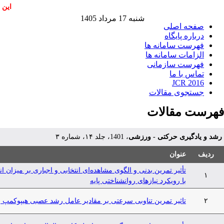
این 
شنبه 17 مرداد 1405
صفحه اصلی
درباره پایگاه
فهرست سامانه ها
الزامات سامانه ها
فهرست سازمانی
تماس با ما
JCR 2016
جستجوی مقالات
فهرست مقالات
رشد و یادگیری حرکتی - ورزشی
، 1401، جلد ۱۴، شماره ۳
ردیف
عنوان
تأثیر تمرین بدنی و الگوی مشاهده‌ای انتخابی و اجباری بر میزا
۱
با رویکرد نیازهای روانشناختی پایه
۲
تاثیر تمرین تناوبی سرعتی بر مقادیر عامل رشد عصبی هیپوکمپ و