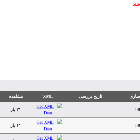
شند
 سازی
تاریخ بررسی
XML
مشاهده
14
-
۳۲ بار
14
-
۴۲ بار