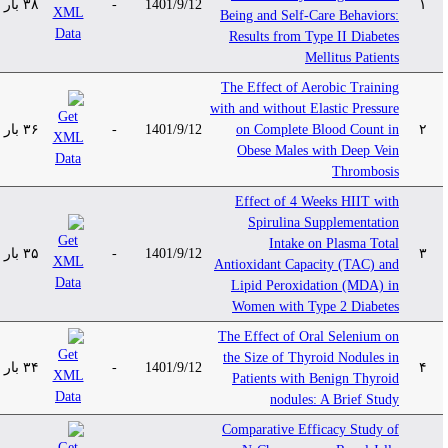
۳۸ بار
-
1401/9/12
۱
Being and Self-Care Behaviors:
Results from Type II Diabetes
Mellitus Patients
The Effect of Aerobic Training
with and without Elastic Pressure
۳۶ بار
-
1401/9/12
on Complete Blood Count in
۲
Obese Males with Deep Vein
Thrombosis
Effect of 4 Weeks HIIT with
Spirulina Supplementation
Intake on Plasma Total
۳۵ بار
-
1401/9/12
۳
Antioxidant Capacity (TAC) and
Lipid Peroxidation (MDA) in
Women with Type 2 Diabetes
The Effect of Oral Selenium on
the Size of Thyroid Nodules in
۳۴ بار
-
1401/9/12
۴
Patients with Benign Thyroid
nodules: A Brief Study
Comparative Efficacy Study of