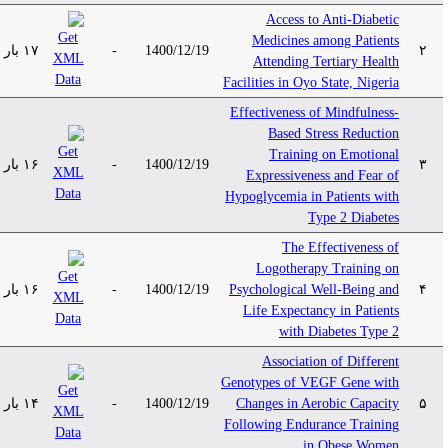
Access to Anti-Diabetic
Medicines among Patients
۱۷ بار
-
1400/12/19
۲
Attending Tertiary Health
Facilities in Oyo State, Nigeria
Effectiveness of Mindfulness-
Based Stress Reduction
Training on Emotional
۱۶ بار
-
1400/12/19
۳
Expressiveness and Fear of
Hypoglycemia in Patients with
Type 2 Diabetes
The Effectiveness of
Logotherapy Training on
۱۶ بار
-
1400/12/19
Psychological Well-Being and
۴
Life Expectancy in Patients
with Diabetes Type 2
Association of Different
Genotypes of VEGF Gene with
۱۴ بار
-
1400/12/19
Changes in Aerobic Capacity
۵
Following Endurance Training
in Obese Women