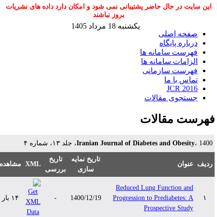
این سایت در حال حاضر پشتیبانی نمی شود و امکان دارد داده های نشریات
بروز نباشند
یکشنبه 18 مرداد 1405
صفحه اصلی
درباره پایگاه
فهرست سامانه ها
الزامات سامانه ها
فهرست سازمانی
تماس با ما
JCR 2016
جستجوی مقالات
هرست مقالات
Iranian Journal of Diabetes and Obesity
، 1400، لد ۱۳، شماره ۴
تاریخ نمایه
تاریخ
مشاهده
XML
عنوان
دیف
سازی
بررسی
Reduced Lung Function and
۱۴ بار
-
1400/12/19
Progression to Prediabetes: A
۱
Prospective Study