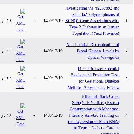
Investigating the rs2237892 and
rs231362 Polymorphisms of
۱۸ بار
-
1400/12/19
KCNQ1 Gene Associations with
۶
Type 2 Diabetes in an Iranian
Population (Yazd Province)
Non-Invasive Determination of
۱۶ بار
-
1400/12/19
Blood Glucose Levels by
۷
Optical Waveguide
First Trimester Potential
Biochemical Predictive Tests
۲۴ بار
-
1400/12/19
۸
for Gestational Diabetes
Mellitus: A Systematic Review
Effect of Black Grape
Seed(Vitis Vinifera) Extract
Consumption with Moderate-
۱۸ بار
-
1400/12/19
Intensity Aerobic Training on
۹
the Expression of MicroRNAs
in Type 1 Diabetic Cardiac