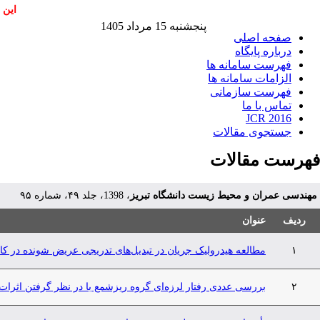
این 
پنجشنبه 15 مرداد 1405
صفحه اصلی
درباره پایگاه
فهرست سامانه ها
الزامات سامانه ها
فهرست سازمانی
تماس با ما
JCR 2016
جستجوی مقالات
فهرست مقالات
مهندسی عمران و محیط زیست دانشگاه تبریز
، 1398، جلد ۴۹، شماره ۹۵
ردیف
عنوان
۱
مطالعه هیدرولیک جریان در تبدیل‌های تدریجی عریض شونده در کانا
۲
بررسی عددی رفتار لرزه‌ای گروه ریزشمع با در نظر گرفتن اثرا