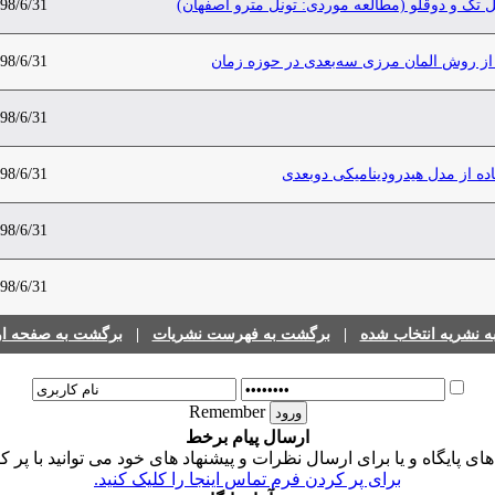
 تک و دوقلو (مطالعه موردی: تونل مترو اصفهان)
98/6/31
ه از روش المان مرزی سه‌بعدی در حوزه زمان
98/6/31
98/6/31
ده از مدل هیدرودینامیکی دوبعدی
98/6/31
98/6/31
98/6/31
 نشریه انتخاب شده
|
برگشت به فهرست نشریات
|
برگشت به صفحه اول
Remember
ارسال پیام برخط
 پایگاه و یا برای ارسال نظرات و پیشنهاد های خود می توانید با پر ک
برای پر کردن فرم تماس اینجا را کلیک کنید.