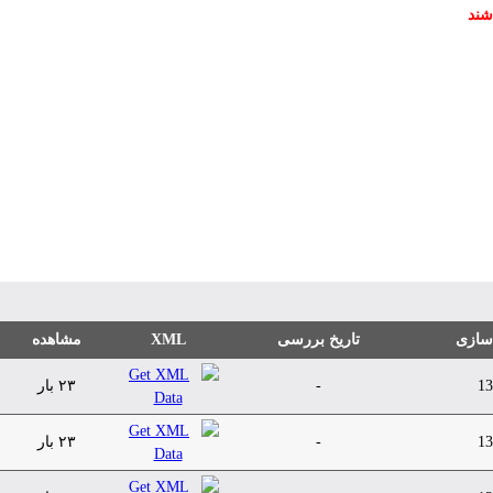
شند
 سازی
تاریخ بررسی
XML
مشاهده
13
-
۲۳ بار
13
-
۲۳ بار