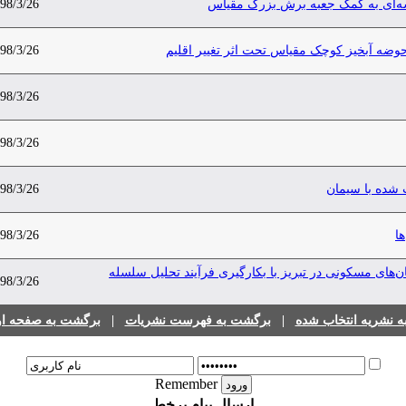
ه‌ای به کمک جعبه برش بزرگ مقیاس
98/3/26
98/3/26
98/3/26
98/3/26
 شده با سیمان
98/3/26
ا
98/3/26
‌های مسکونی در تبریز با بکارگیری فرآیند تحلیل سلسله
98/3/26
 نشریه انتخاب شده
|
برگشت به فهرست نشریات
|
برگشت به صفحه اول
Remember
ارسال پیام برخط