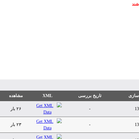
شند
 سازی
تاریخ بررسی
XML
مشاهده
13
-
۲۶ بار
13
-
۲۳ بار