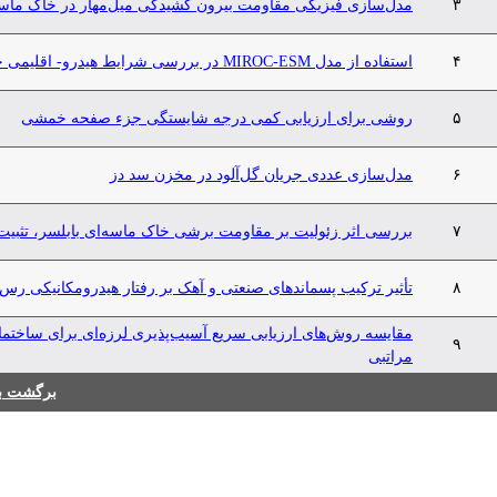
۳
مدل‌سازی فیزیکی مقاومت بیرون کشیدگی میل‌مهار در خاک ماس
۴
استفاده از مدل MIROC-ESM در بررسی شرایط هیدرو- اقلیمی حوضه آبخیز کوچک مقیاس تحت اثر تغییر اقلیم
۵
روشی برای ارزیابی کمی درجه شایستگی جزء صفحه‌ خمشی
۶
مدل‌سازی عددی جریان گل‌آلود در مخزن سد دز
۷
بررسی اثر زئولیت بر مقاومت برشی خاک ماسه‌ای بابلسر، تثبیت‌
۸
تأثیر ترکیب پسماندهای صنعتی و آهک بر رفتار هیدرومکانیکی رس‌ه
مقایسه روش‌های ارزیابی سریع آسیب‌پذیری لرزه‌ای برای ساختمان
۹
مراتبی
برگشت به