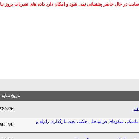
سایت در حال حاضر پشتیبانی نمی شود و امکان دارد داده های نشریات بروز نبا
تاریخ نمایه
اف
98/3/26
یع تنظیم شده ترکیبی (CTLD) روی رفتار دینامیکی سکوهای فراساحلی جکتی تحت بارگذاری زلزله و
98/3/26