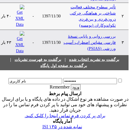
تأثیر سطوح مختلف فعالیت
شناختی بر هماهنگی حرکتی
۲
1397/11/30
-
۴۰ بار
درون‌فردی و بین‌فردی
تکواندوکاران (پومسه)
بررسی روایی و پایایی نسخۀ
۳
فارسی مقیاس اضطراب آسیب
1397/11/30
-
۴۳ بار
ورزشی (PSIAS)
برگشت به نشریه انتخاب شده
|
برگشت به فهرست نشریات
|
برگشت به صفحه اول پایگاه
Remember
ارسال پیام برخط
ر صورت مشاهده هر نوع اشکال در داده های پایگاه و یا برای ارسال
نظرات و پیشنهاد های خود می توانید با پر کردن فرم تماس ما را در
جریان قرار دهید.
برای پر کردن فرم تماس اینجا را کلیک کنید.
آمار پایگاه
نمایه شده در ISI
۱۳۵