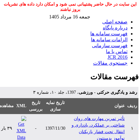
این سایت در حال حاضر پشتیبانی نمی شود و امکان دارد داده های نشریات
بروز نباشند
جمعه 16 مرداد 1405
صفحه اصلی
درباره پایگاه
فهرست سامانه ها
الزامات سامانه ها
فهرست سازمانی
تماس با ما
JCR 2016
جستجوی مقالات
هرست مقالات
شد و یادگیری حرکتی - ورزشی
، 1397، جلد ۱۰، شماره ۳
تاریخ نمایه
تاریخ
دیف
عنوان
XML
مشاهده
سازی
بررسی
تأثیر تمرین مهارت های روان
شناختی بر عملکرد، یادداری و
۱
1397/11/30
-
۳۹ بار
انتقال تحت فشار بازیکنان
نوآموز بدمینتون