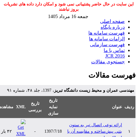
این سایت در حال حاضر پشتیبانی نمی شود و امکان دارد داده های نشریات
بروز نباشند
جمعه 16 مرداد 1405
صفحه اصلی
درباره پایگاه
فهرست سامانه ها
الزامات سامانه ها
فهرست سازمانی
تماس با ما
JCR 2016
جستجوی مقالات
هرست مقالات
هندسی عمران و محیط زیست دانشگاه تبریز
، 1397، جلد ۴۸، شماره ۹۱
تاریخ
تاریخ
دیف
عنوان
نمایه
XML
مشاهده
بررسی
سازی
ارائه نوعی اتصال تیر به ستون
۱
بتنی پیش‌ساخته و مقایسه آن با
1397/7/18
-
۴۲ بار