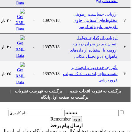
اتصالات رایج
ارزیابی حساسیت رطوبتی
۲
مخلوط‌های آسفالتی حاوی
1397/7/18
-
۳۰ بار
افزودنی نانولوله کربنی
ارزیابی اثرگذاری عوامل
انسان‌پدید بر بحران دریاچه
۳
1397/7/18
-
۳۱ بار
ارومیه با استفاده از داده‌های
ماهواره‌ای و تحلیل مکانی
تأثیر چرخه ذوب و انجماد بر
۴
نشست‌های بلند‌مدت خاک سیلت
1397/7/18
-
۳۵ بار
فروریزشی
برگشت به نشریه انتخاب شده
|
برگشت به فهرست نشریات
|
برگشت به صفحه اول پایگاه
Remember
ارسال پیام برخط
ر صورت مشاهده هر نوع اشکال در داده های پایگاه و یا برای ارسال