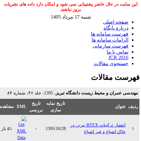
این سایت در حال حاضر پشتیبانی نمی شود و امکان دارد داده های نشریات
بروز نباشند
شنبه 17 مرداد 1405
صفحه اصلی
درباره پایگاه
فهرست سامانه ها
الزامات سامانه ها
فهرست سازمانی
تماس با ما
JCR 2016
جستجوی مقالات
هرست مقالات
هندسی عمران و محیط زیست دانشگاه تبریز
، 1395، جلد ۴۶، شماره ۸۴
تاریخ نمایه
تاریخ
دیف
عنوان
XML
مشاهده
سازی
بررسی
انتشار ترکیبات BTEX بنزین در
۱
1395/10/28
-
۵۱ بار
خاک اشباع و غیر اشباع