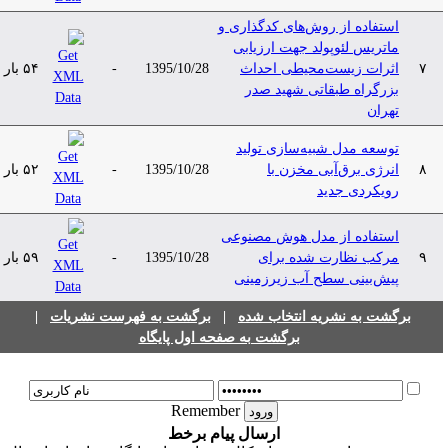
استفاده از روش‌های کدگذاری و
ماتریس لئوپولد جهت ارزیابی
۷
اثرات زیست‌محیطی احداث
1395/10/28
-
۵۴ بار
بزرگراه طبقاتی شهید صدر
تهران
توسعه مدل شبیه‌سازی تولید
۸
انرژی برق‌آبی مخزن با
1395/10/28
-
۵۲ بار
رویکردی جدید
استفاده از مدل هوش مصنوعی
۹
مرکب نظارت شده برای
1395/10/28
-
۵۹ بار
پیش‌بینی سطح آب زیرزمینی
برگشت به نشریه انتخاب شده
|
برگشت به فهرست نشریات
|
برگشت به صفحه اول پایگاه
Remember
ارسال پیام برخط