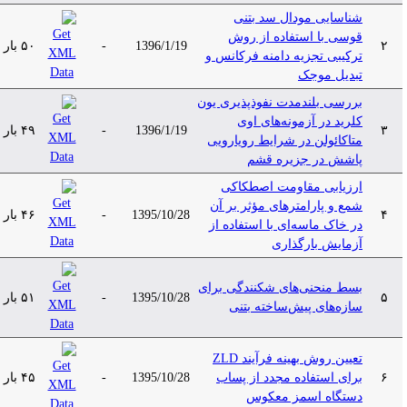
شناسایی مودال سد بتنی
قوسی با استفاده از روش
۲
1396/1/19
-
۵۰ بار
ترکیبی تجزیه دامنه فرکانس و
تبدیل موجک
بررسی بلندمدت نفوذپذیری یون
کلرید در آزمونه‌های اوی
۳
1396/1/19
-
۴۹ بار
متاکائولن در شرایط رویارویی
پاشش در جزیره قشم
ارزیابی مقاومت اصطکاکی
شمع و پارامتر‌های مؤثر بر آن
۴
1395/10/28
-
۴۶ بار
در خاک ماسه‌ای با استفاده از
آزمایش بارگذاری
بسط منحنی‌های شکنندگی برای
۵
1395/10/28
-
۵۱ بار
سازه‌های پیش‌ساخته بتنی
تعیین روش بهینه فرآیند ZLD
۶
برای استفاده مجدد از پساب
1395/10/28
-
۴۵ بار
دستگاه اسمز معکوس