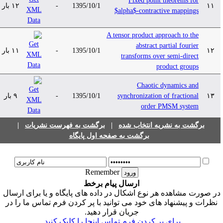
Fixed point theorems for
۱۲ بار
-
1395/10/1
۱۱
$alpha$-contractive mappings
A tensor product approach to the
abstract partial fourier
۱۱ بار
-
1395/10/1
۱۲
transforms over semi-direct
product groups
Chaotic dynamics and
۹ بار
-
1395/10/1
synchronization of fractional
۱۳
order PMSM ‎system
|
برگشت به فهرست نشریات
|
برگشت به نشریه انتخاب شده
برگشت به صفحه اول پایگاه
Remember
ارسال پیام برخط
ر صورت مشاهده هر نوع اشکال در داده های پایگاه و یا برای ارسال
نظرات و پیشنهاد های خود می توانید با پر کردن فرم تماس ما را در
جریان قرار دهید.
برای پر کردن فرم تماس اینجا را کلیک کنید.