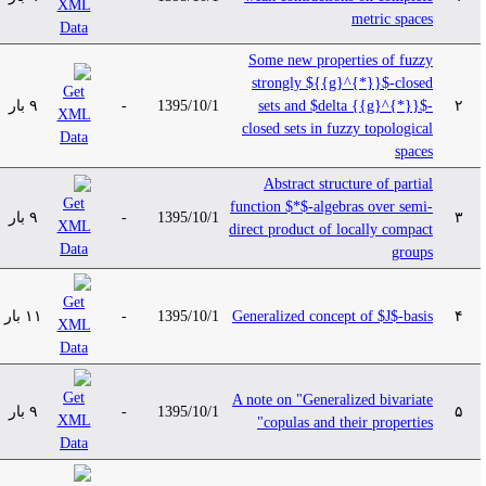
metric spaces
Some new properties of fuzzy
strongly ${{g}^{*}}$-closed
۹ بار
-
1395/10/1
sets and $delta {{g}^{*}}$-
۲
closed sets in fuzzy topological
spaces
Abstract structure of partial
function $*$-algebras over semi-
۹ بار
-
1395/10/1
۳
direct product of locally compact
groups
۱۱ بار
-
1395/10/1
Generalized concept of $J$-basis
۴
A note on "Generalized bivariate
۹ بار
-
1395/10/1
۵
copulas and their properties"