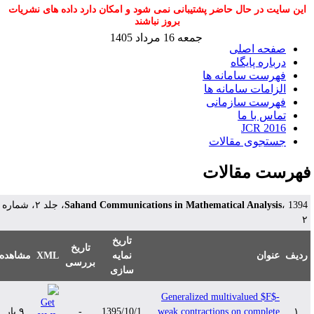
این سایت در حال حاضر پشتیبانی نمی شود و امکان دارد داده های نشریات
بروز نباشند
جمعه 16 مرداد 1405
صفحه اصلی
درباره پایگاه
فهرست سامانه ها
الزامات سامانه ها
فهرست سازمانی
تماس با ما
JCR 2016
جستجوی مقالات
هرست مقالات
، 1394، جلد ۲، شماره
Sahand Communications in Mathematical Analysis
تاریخ
تاریخ
مشاهده
XML
نمایه
عنوان
دیف
بررسی
سازی
Generalized multivalued $F$-
۹ بار
-
1395/10/1
weak contractions on complete
۱