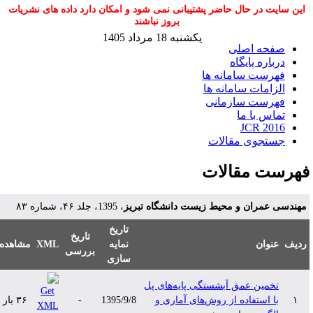
این سایت در حال حاضر پشتیبانی نمی شود و امکان دارد داده های نشریات
بروز نباشند
یکشنبه 18 مرداد 1405
صفحه اصلی
درباره پایگاه
فهرست سامانه ها
الزامات سامانه ها
فهرست سازمانی
تماس با ما
JCR 2016
جستجوی مقالات
هرست مقالات
هندسی عمران و محیط زیست دانشگاه تبریز
، 1395، جلد ۴۶، شماره ۸۳
تاریخ
تاریخ
دیف
عنوان
نمایه
XML
مشاهده
بررسی
سازی
تخمین عمق آبشستگی پایه‌های پل
۱
با استفاده از روش‌های آماری و
1395/9/8
-
۳۶ بار