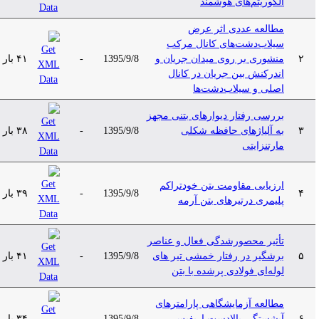
الگوریتم‌های هوشمند
مطالعه عددی اثر عرض
سیلاب‌دشت‌های کانال مرکب
۲
منشوری بر روی میدان جریان و
1395/9/8
-
۴۱ بار
اندرکنش بین جریان در کانال
اصلی و سیلاب‌دشت‌ها
بررسی رفتار دیوارهای بتنی مجهز
۳
به آلیاژهای حافظه شکلی
1395/9/8
-
۳۸ بار
مارتنزایتی
ارزیابی مقاومت بتن خودتراکم
۴
1395/9/8
-
۳۹ بار
پلیمری درتیرهای بتن آرمه
تأثیر محصورشدگی فعال و عناصر
۵
برشگیر در رفتار خمشی تیر های
1395/9/8
-
۴۱ بار
لوله‌ای فولادی پرشده با بتن
مطالعه آزمایشگاهی پارامترهای
۶
آبشستگی بالادست اریفیس
1395/9/8
-
۳۴ بار