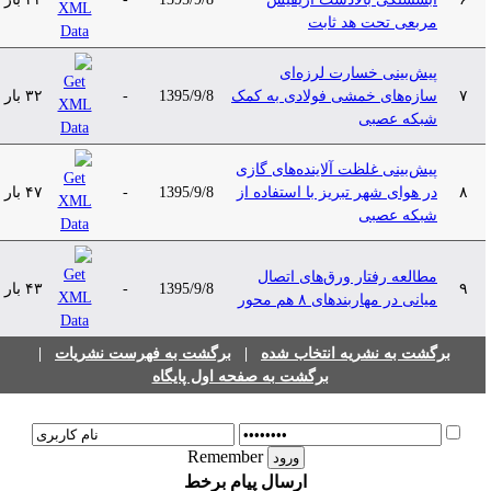
مربعی تحت هد ثابت
پیش‌بینی خسارت لرزه‌ای
۷
سازه‌های خمشی فولادی به کمک
1395/9/8
-
۳۲ بار
شبکه عصبی
پیش‌بینی غلظت آلاینده‌های گازی
۸
در هوای شهر تبریز با استفاده از
1395/9/8
-
۴۷ بار
شبکه عصبی
مطالعه رفتار ورق‌های اتصال
۹
1395/9/8
-
۴۳ بار
میانی در مهاربندهای ۸ هم محور
برگشت به نشریه انتخاب شده
|
برگشت به فهرست نشریات
|
برگشت به صفحه اول پایگاه
Remember
ارسال پیام برخط