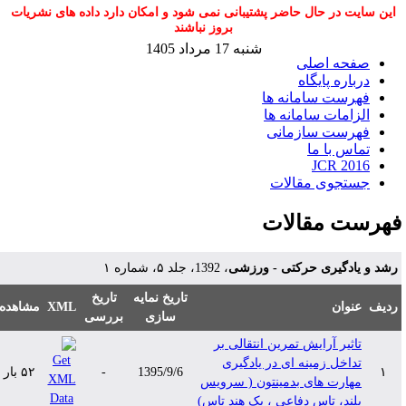
این سایت در حال حاضر پشتیبانی نمی شود و امکان دارد داده های نشریات
بروز نباشند
شنبه 17 مرداد 1405
صفحه اصلی
درباره پایگاه
فهرست سامانه ها
الزامات سامانه ها
فهرست سازمانی
تماس با ما
JCR 2016
جستجوی مقالات
هرست مقالات
شد و یادگیری حرکتی - ورزشی
، 1392، جلد ۵، شماره ۱
تاریخ نمایه
تاریخ
دیف
عنوان
XML
مشاهده
سازی
بررسی
تاثیر آرایش تمرین انتقالی بر
تداخل زمینه ای در یادگیری
۱
1395/9/6
-
۵۲ بار
مهارت های بدمینتون ( سرویس
بلند، تاس دفاعی ، بک هند تاس)