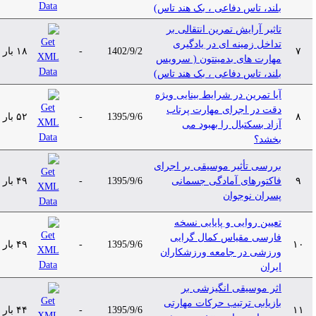
بلند، تاس دفاعی ، بک هند تاس)
تاثیر آرایش تمرین انتقالی بر
تداخل زمینه ای در یادگیری
۷
1402/9/2
-
۱۸ بار
مهارت های بدمینتون ( سرویس
بلند، تاس دفاعی ، بک هند تاس)
آیا تمرین در شرایط بینایی ویژه
دقت در اجرای مهارت پرتاب
۸
1395/9/6
-
۵۲ بار
آزاد بسکتبال را بهبود می
بخشد؟
بررسی تأثیر موسیقی بر اجرای
۹
فاکتورهای آمادگی جسمانی
1395/9/6
-
۴۹ بار
پسران نوجوان
تعیین روایی و پایایی نسخه
فارسی مقیاس کمال گرایی
۱۰
1395/9/6
-
۴۹ بار
ورزشی در جامعه ورزشکاران
ایران
اثر موسیقی انگیزشی بر
بازیابی ترتیب حرکات مهارتی
۱۱
1395/9/6
-
۴۴ بار