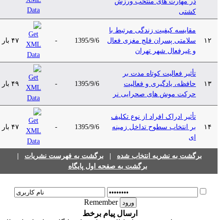
در مهارت های منتخب ورزش
کشتی
مقایسه کیفیت زندگی مرتبط با
۱۲
سلامتی پسران فلج مغزی فعال
1395/9/6
-
۴۷ بار
و غیرفعال شهر تهران
تأثیر فعالیت کوتاه مدت بر
۱۳
حافظه، یادگیری و فعالیت
1395/9/6
-
۴۹ بار
حرکت موش های صحرایی نر
تأثیر ادراک افراد از نوع تکلیف
۱۴
بر انتخاب سطوح تداخل زمینه
1395/9/6
-
۴۷ بار
ای
برگشت به نشریه انتخاب شده
|
برگشت به فهرست نشریات
|
برگشت به صفحه اول پایگاه
Remember
ارسال پیام برخط