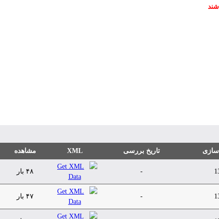
شند
 سازی
تاریخ بررسی
XML
مشاهده
1
-
۴۸ بار
1
-
۴۷ بار