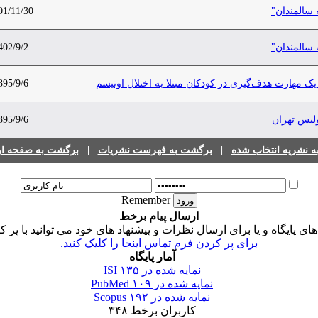
 سالمندان"
01/11/30
 سالمندان"
402/9/2
ی یک مهارت هدف‌گیری در کودکان مبتلا به اختلال اوتیسم
395/9/6
ولیس تهران
395/9/6
 نشریه انتخاب شده
|
برگشت به فهرست نشریات
|
برگشت به صفحه اول
Remember
ارسال پیام برخط
 پایگاه و یا برای ارسال نظرات و پیشنهاد های خود می توانید با پر ک
برای پر کردن فرم تماس اینجا را کلیک کنید.
آمار پایگاه
نمایه شده در ISI
۱۳۵
نمایه شده در PubMed
۱۰۹
نمایه شده در Scopus
۱۹۲
کاربران برخط
۳۴۸