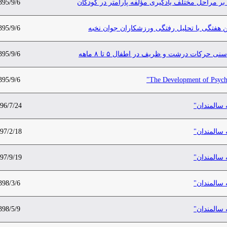
 بر مراحل مختلف یادگیری مؤلفه پارامتر در کودکان
395/9/6
 هفتگی با تحلیل رفتگی ورزشکاران جوان نخبه
395/9/6
حرکات درشت و ظریف در اطفال ۵ تا ۸ ماهه
395/9/6
395/9/6
The Development of Psychom
 سالمندان"
96/7/24
 سالمندان"
97/2/18
 سالمندان"
97/9/19
 سالمندان"
398/3/6
 سالمندان"
398/5/9