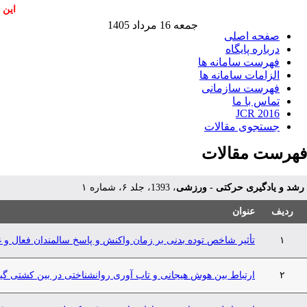
این 
جمعه 16 مرداد 1405
صفحه اصلی
درباره پایگاه
فهرست سامانه ها
الزامات سامانه ها
فهرست سازمانی
تماس با ما
JCR 2016
جستجوی مقالات
فهرست مقالات
رشد و یادگیری حرکتی - ورزشی
، 1393، جلد ۶، شماره ۱
ردیف
عنوان
۱
تأثیر شاخص توده بدنی بر زمان واکنش و پاسخ سالمندان فعال و 
۲
ارتباط بین هوش هیجانی و تاب آوری روانشناختی در بین کشتی گیر