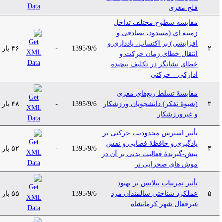
فلج مغزی
مقایسه سطوح مختلف تداخل
زمینه ای (مسدود، تصادفی و
افزایشی) بر اکتساب، یادداری و
۲
1395/9/6
-
۴۶ بار
انتقال خطای زمان حرکت و
خطای نشانگر در تکلیف پیچیده
ادارکی – حرکتی
مقایسۀ تسلط ربع‌های مغزی
۳
(شیوۀ تفکر) دانشجویان ورزشکار
1395/9/6
-
۴۸ بار
و غیرورزشکار
تأثیر استرس محدودیت حرکتی بر
یادگیری و حافظۀ فضایی و نقش
۴
1395/9/6
-
۵۲ بار
پیش-گیرندۀ فعالیت بدنی بر آن در
موش های صحرایی نر
تأثیر تمرینات پیلاتس بر بهبود
۵
عملکرد شناختی سالمندان مرد
1395/9/6
-
۵۵ بار
غیرفعال شهر کرمانشاه