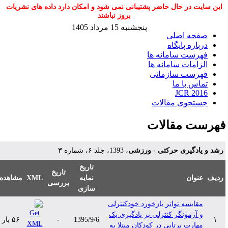
این سایت در حال حاضر پشتیبانی نمی شود و امکان دارد داده های نشریات
بروز نباشند
پنجشنبه 15 مرداد 1405
صفحه اصلی
درباره پایگاه
فهرست سامانه ها
الزامات سامانه ها
فهرست سازمانی
تماس با ما
JCR 2016
جستجوی مقالات
هرست مقالات
شد و یادگیری حرکتی - ورزشی
، 1393، جلد ۶، شماره ۳
تاریخ
تاریخ
دیف
عنوان
نمایه
XML
مشاهده
بررسی
سازی
مقایسه تواتر بازخورد خودکنترلی
و آزمونگر کنترلی بر یادگیری یک
۱
1395/9/6
-
۵۶ بار
مهارت پرتابی در کودکان مبتلا به