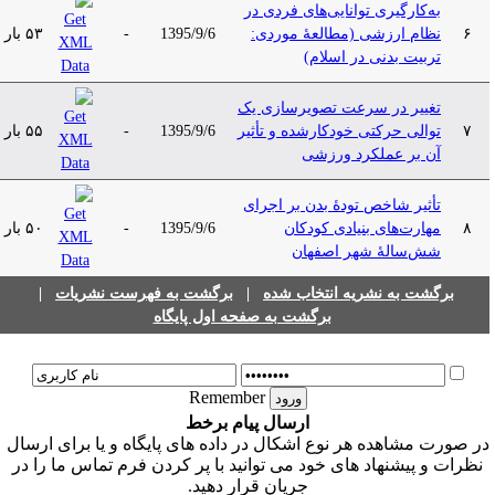
به‌کارگیری توانایی‌های فردی در
۶
نظام ارزشی (مطالعۀ موردی:
1395/9/6
-
۵۳ بار
تربیت بدنی در اسلام)
تغییر در سرعت تصویرسازی یک
۷
توالی حرکتی خودکارشده و تأثیر
1395/9/6
-
۵۵ بار
آن بر عملکرد ورزشی
تأثیر شاخص تودۀ بدن بر اجرای
۸
مهارت‌های بنیادی کودکان
1395/9/6
-
۵۰ بار
شش‌سالۀ شهر اصفهان
برگشت به نشریه انتخاب شده
|
برگشت به فهرست نشریات
|
برگشت به صفحه اول پایگاه
Remember
ارسال پیام برخط
ر صورت مشاهده هر نوع اشکال در داده های پایگاه و یا برای ارسال
نظرات و پیشنهاد های خود می توانید با پر کردن فرم تماس ما را در
جریان قرار دهید.