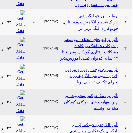
بدنی مردان سندروم داون
ارتباط بین جو انگیزشی
۲
ادراک‌شده و انگیزش خودمختاری
1395/9/6
-
۵۳ بار
جودوکاران لیگ برتر ایران
تأثیر ترکیب‌های مختلف موسیقی
و حرکات هماهنگ بر کاهش
۳
1395/9/6
-
۵۳ بار
مشکلات رفتاری کودکان پسر ۸ تا
۱۴ ساله کم‌توان ذهنی آموزش‌پذیر
اثر تمرین توجه درونی و بیرونی
۴
با/بدون موسیقی انگیزشی بر
1395/9/6
-
۴۲ بار
اجرای تکلیف تعادلی پویا
تأثیر برنامۀ حرکتی پیشرونده بر
۵
بهبود مهارت های حرکتی کودکان
1395/9/6
-
۴۱ بار
مبتلا به اوتیسم
تأثیر الگودهی خودکنترلی بر
۶
1395/9/6
-
۴۲ بار
یادگیری یک تکلیف زمان‌بندی