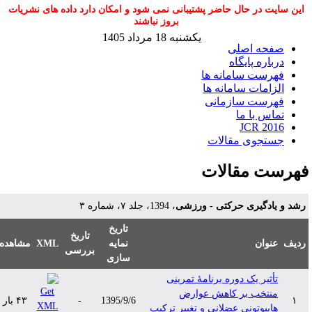
این سایت در حال حاضر پشتیبانی نمی شود و امکان دارد داده های نشریات
بروز نباشند
یکشنبه 18 مرداد 1405
صفحه اصلی
درباره پایگاه
فهرست سامانه ها
الزامات سامانه ها
فهرست سازمانی
تماس با ما
JCR 2016
جستجوی مقالات
هرست مقالات
شد و یادگیری حرکتی - ورزشی
، 1394، جلد ۷، شماره ۳
تاریخ
تاریخ
دیف
عنوان
نمایه
XML
مشاهده
بررسی
سازی
تأثیر یک دوره برنامۀ تمرینی
منتخب بر کاهش عوارض
۱
1395/9/6
-
۴۳ بار
هایپوتونی عضلانی و تغییر ترکیب