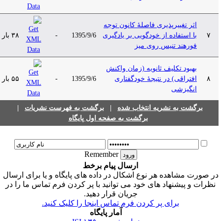
اثر تغییرپذیری فاصلۀ کانون توجه
۷
با استفاده از خودگویی بر یادگیری
1395/9/6
-
۳۸ بار
فورهند تنیس روی میز
بهبود تکلیف ثانویه (زمان واکنش
۸
افتراقی) در نتیجۀ خودگفتاری
1395/9/6
-
۵۵ بار
انگیزشی
برگشت به نشریه انتخاب شده
|
برگشت به فهرست نشریات
|
برگشت به صفحه اول پایگاه
Remember
ارسال پیام برخط
ر صورت مشاهده هر نوع اشکال در داده های پایگاه و یا برای ارسال
نظرات و پیشنهاد های خود می توانید با پر کردن فرم تماس ما را در
جریان قرار دهید.
برای پر کردن فرم تماس اینجا را کلیک کنید.
آمار پایگاه