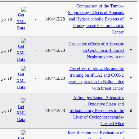
Comparison of the Tumor-
Suppressing Effects of Aqueous
۲
and Hydroalcoholic Extracts of
1404/12/28
-
۱۵ بار
Pomegranate Peel on Gastric
Cancer
Protective effects of Adenosine
۳
on Gentamicin-Induced
1404/12/28
-
۱۳ بار
Nephrotoxicity in rat
The effect of six weeks aerobic
training on sPLA2 and COX-2
۴
1404/12/28
-
۱۲ بار
genes expression In Balb/c mice
with breast cancer
Allium jesdianum Attenuates
Oxidative Stress and
۵
Inflammatory Responses in the
1404/12/28
-
۱۳ بار
Liver of Cyclophosphamide-
Treated Mice
Identification and Evaluation of