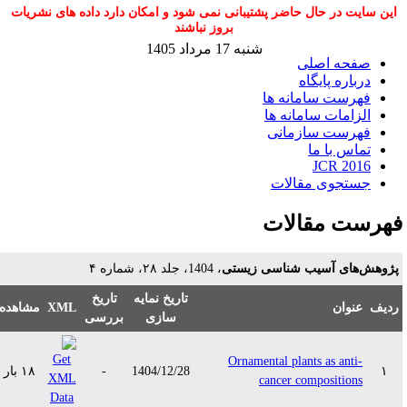
این سایت در حال حاضر پشتیبانی نمی شود و امکان دارد داده های نشریات
بروز نباشند
شنبه 17 مرداد 1405
صفحه اصلی
درباره پایگاه
فهرست سامانه ها
الزامات سامانه ها
فهرست سازمانی
تماس با ما
JCR 2016
جستجوی مقالات
هرست مقالات
ژوهش‌های آسیب‌ شناسی زیستی
، 1404، جلد ۲۸، شماره ۴
تاریخ نمایه
تاریخ
دیف
عنوان
XML
مشاهده
سازی
بررسی
Ornamental plants as anti-
۱
1404/12/28
-
۱۸ بار
cancer compositions