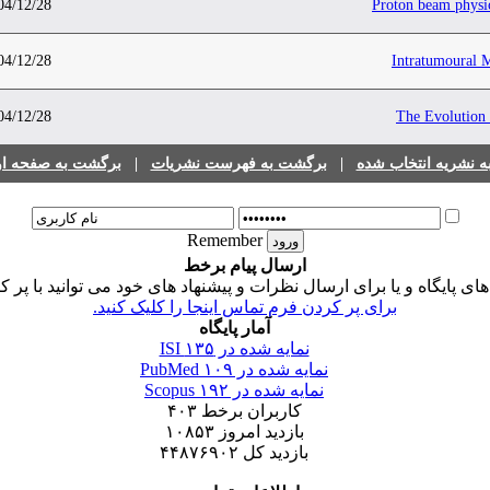
04/12/28
Proton beam physic
04/12/28
Intratumoural M
04/12/28
The Evolution 
 نشریه انتخاب شده
|
برگشت به فهرست نشریات
|
برگشت به صفحه اول
Remember
ارسال پیام برخط
 پایگاه و یا برای ارسال نظرات و پیشنهاد های خود می توانید با پر ک
برای پر کردن فرم تماس اینجا را کلیک کنید.
آمار پایگاه
نمایه شده در ISI
۱۳۵
نمایه شده در PubMed
۱۰۹
نمایه شده در Scopus
۱۹۲
کاربران برخط
۴۰۳
بازدید امروز
۱۰۸۵۳
بازدید کل
۴۴۸۷۶۹۰۲