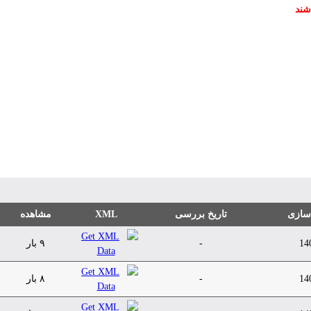
شند
 سازی
تاریخ بررسی
XML
مشاهده
14
-
۹ بار
14
-
۸ بار