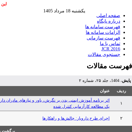
این 
یکشنبه 18 مرداد 1405
صفحه اصلی
درباره پایگاه
فهرست سامانه ها
الزامات سامانه ها
فهرست سازمانی
تماس با ما
JCR 2016
جستجوی مقالات
فهرست مقالات
پایش
، 1404، جلد ۲۵، شماره ۲
ردیف
عنوان
۱
یک مطالعه کارآزمایی کنترل شده
۲
اجرای طرح دارویار: چالش‌ها و راهکارها
برگشت به