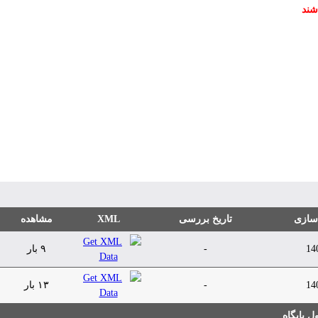
شند
 سازی
تاریخ بررسی
XML
مشاهده
14
-
۹ بار
14
-
۱۳ بار
 پایگاه