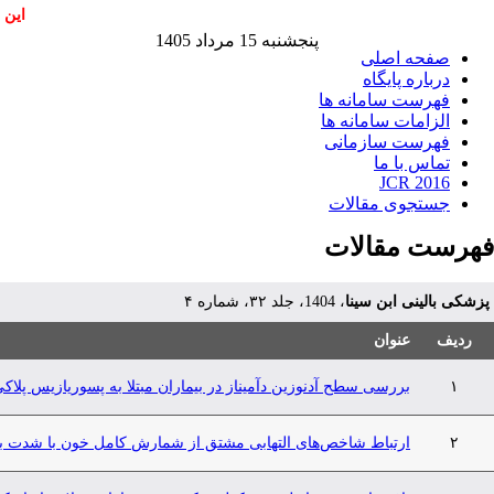
این 
پنجشنبه 15 مرداد 1405
صفحه اصلی
درباره پایگاه
فهرست سامانه ها
الزامات سامانه ها
فهرست سازمانی
تماس با ما
JCR 2016
جستجوی مقالات
فهرست مقالات
پزشکی بالینی ابن سینا
، 1404، جلد ۳۲، شماره ۴
ردیف
عنوان
۱
بررسی سطح آدنوزین دآمیناز در بیماران مبتلا به پسوریازیس پلاک
۲
ارتباط شاخص‌های التهابی مشتق از شمارش کامل خون با شدت بی