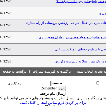
خطر پاپیلوما ویروس انسانی (HPV)
04/12/28
راری
04/12/28
ت‌های سرم در اعمال جراحی رزکشن پروستات از راه مجاری
04/12/28
 و متابولیسم مواد معدنی در بیماران همودیالیزی
04/12/28
ارسی با سطوح مختلف عملکرد شناختی
04/12/28
ر یک بیمار مبتلا به تاندونیت دکورون
04/12/28
 نشریه انتخاب شده
|
برگشت به فهرست نشریات
|
برگشت به صفحه اول
Remember
ارسال پیام برخط
 پایگاه و یا برای ارسال نظرات و پیشنهاد های خود می توانید با پر ک
برای پر کردن فرم تماس اینجا را کلیک کنید.