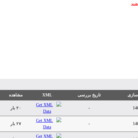
شند
 سازی
تاریخ بررسی
XML
مشاهده
14
-
۲۰ بار
14
-
۲۷ بار