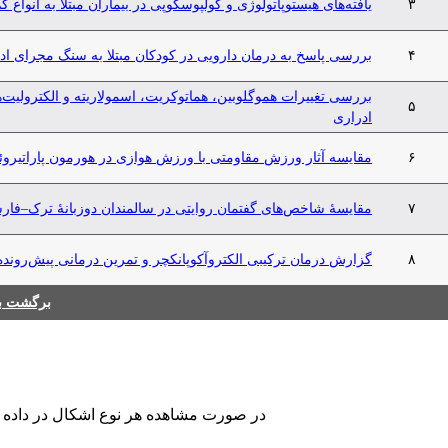
۳
یافته‌‌های هیستوپاتولوژی و کولپوسکوپی در بیماران مبتلا به انواع کم‌
۴
بررسی پاسخ به درمان دارویی در کودکان مبتلا به سنگ مجرای اد
بررسی تغییرات هموگلوبین، هماتوکریت، اسمولاریته و الکترولی
۵
ادراری
۶
مقایسه آثار ورزش مقاومتی با ورزش هوازی در هورمون پاراتیروئید
۷
مقایسۀ شاخص‌های گفتمان روایتی در سالمندان دوزبانۀ ترک–ف
۸
گزارش درمان ترکیبی الکتروآکوپانکچر و تمرین درمانی پیش‌رونده د
برگشت به
در صورت مشاهده هر نوع اشکال در داده های