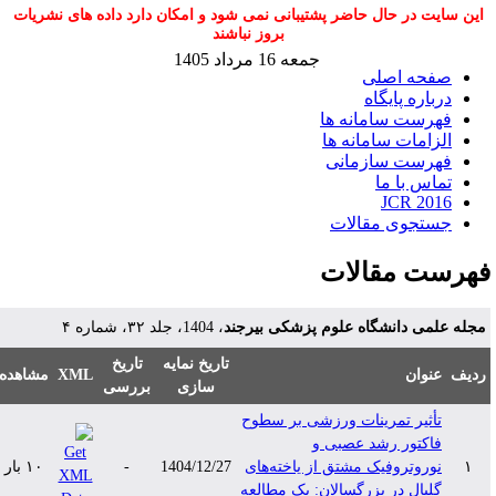
این سایت در حال حاضر پشتیبانی نمی شود و امکان دارد داده های نشریات
بروز نباشند
جمعه 16 مرداد 1405
صفحه اصلی
درباره پایگاه
فهرست سامانه ها
الزامات سامانه ها
فهرست سازمانی
تماس با ما
JCR 2016
جستجوی مقالات
هرست مقالات
جله علمی دانشگاه علوم پزشکی بیرجند
، 1404، جلد ۳۲، شماره ۴
تاریخ نمایه
تاریخ
دیف
عنوان
XML
مشاهده
سازی
بررسی
تأثیر تمرینات ورزشی بر سطوح
فاکتور رشد عصبی و
۱
نوروتروفیک مشتق از یاخته‌های
1404/12/27
-
۱۰ بار
گلیال در بزرگسالان: یک مطالعه