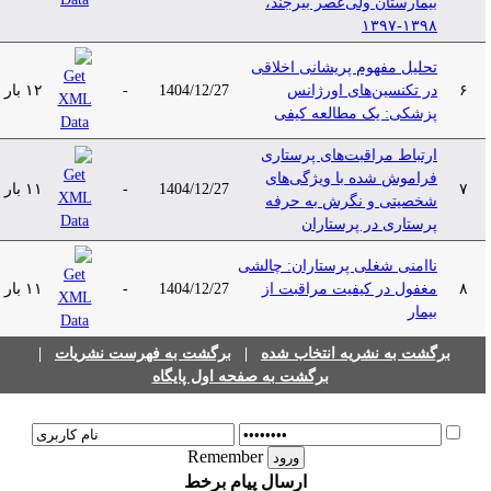
بیمارستان ولی‌عصر بیرجند،
۱۳۹۸-۱۳۹۷
تحلیل مفهوم پریشانی اخلاقی
۶
در تکنسین‌های اورژانس
1404/12/27
-
۱۲ بار
پزشکی: یک مطالعه کیفی
ارتباط مراقبت‌های پرستاری
فراموش شده با ویژگی‌های
۷
1404/12/27
-
۱۱ بار
شخصیتی و نگرش به حرفه
پرستاری در پرستاران
ناامنی شغلی پرستاران: چالشی
۸
مغفول در کیفیت مراقبت از
1404/12/27
-
۱۱ بار
بیمار
برگشت به نشریه انتخاب شده
|
برگشت به فهرست نشریات
|
برگشت به صفحه اول پایگاه
Remember
ارسال پیام برخط