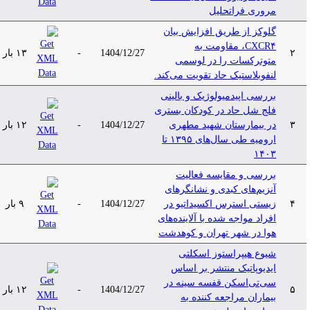
مروری فراتحلیل
گلوکز از طریق افزایش بیان
CXCR۴، مقاومت به
۲
1404/12/27
-
۱۳ بار
متوترکسات را در لوسمی
لنفوبلاستیک حاد تقویت می‌کند.
بررسی اپیدمیولوژیک و بالینی
فلج شل حاد در کودکان بستری
۳
در بیمارستان شهید مطهری
1404/12/27
-
۱۲ بار
ارومیه طی سال‌های ۱۳۹۵ تا
۱۴۰۳
بررسی و مقایسه فعالیت
آنزیم‌های کبدی و نشانگرهای
۴
زیستی استرس اکسیداتیو در
1404/12/27
-
۹ بار
افراد مواجه شده با آلاینده‌های
هوا در شهر تهران و کوهدشت
شیوع هیپراستوز اسکلتی
ایدیوپاتیک منتشر بر اساس
سی‌تی‌اسکن قفسه سینه در
۵
1404/12/27
-
۱۲ بار
بیماران مراجعه کننده به