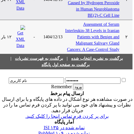
Caused by Hydrogen Peroxide
in Human Neuroblastoma
BE(2)-C Cell Line
Assessment of Serum
Interleukin-38 Levels in Iranian
۲
Patients with Benign and
1404/12/13
-
۱۲ بار
Malignant Salivary Gland
Cancers: A Case-Control Study
برگشت به نشریه انتخاب شده
|
برگشت به فهرست نشریات
|
برگشت به صفحه اول پایگاه
Remember
ارسال پیام برخط
ر صورت مشاهده هر نوع اشکال در داده های پایگاه و یا برای ارسال
نظرات و پیشنهاد های خود می توانید با پر کردن فرم تماس ما را در
جریان قرار دهید.
برای پر کردن فرم تماس اینجا را کلیک کنید.
آمار پایگاه
نمایه شده در ISI
۱۳۵
نمایه شده در PubMed
۱۰۹