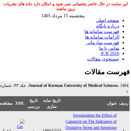
این سایت در حال حاضر پشتیبانی نمی شود و امکان دارد داده های نشریات
بروز نباشند
پنجشنبه 15 مرداد 1405
صفحه اصلی
درباره پایگاه
فهرست سامانه ها
الزامات سامانه ها
فهرست سازمانی
تماس با ما
JCR 2016
جستجوی مقالات
هرست مقالات
Journal of Kerman University of Medical Sciences
، 1404، جلد ۳۳، شماره
تاریخ نمایه
تاریخ
دیف
عنوان
XML
مشاهده
سازی
بررسی
Investigating the Effect of
Capsaicin on The Indicators of
Oxidative Stress and Apoptosis
۱
1404/12/13
-
۱۱ بار