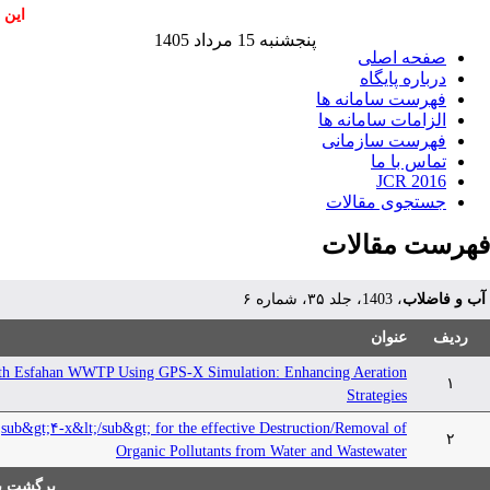
این 
پنجشنبه 15 مرداد 1405
صفحه اصلی
درباره پایگاه
فهرست سامانه ها
الزامات سامانه ها
فهرست سازمانی
تماس با ما
JCR 2016
جستجوی مقالات
فهرست مقالات
آب و فاضلاب
، 1403، جلد ۳۵، شماره ۶
ردیف
عنوان
orth Esfahan WWTP Using GPS-X Simulation: Enhancing Aeration
۱
Strategies
sub&gt;۴-x&lt;/sub&gt; for the effective Destruction/Removal of
۲
Organic Pollutants from Water and Wastewater
برگشت به