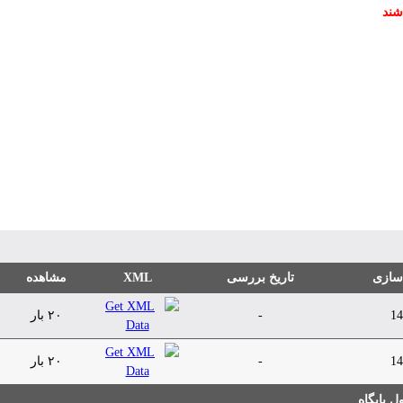
شند
 سازی
تاریخ بررسی
XML
مشاهده
14
-
۲۰ بار
14
-
۲۰ بار
 پایگاه