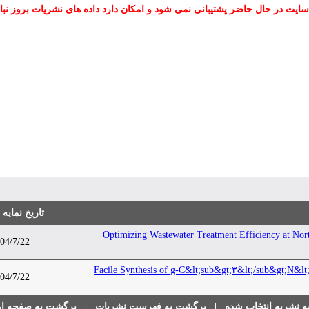
سایت در حال حاضر پشتیبانی نمی شود و امکان دارد داده های نشریات بروز نبا
تاریخ نمایه
Optimizing Wastewater Treatment Efficiency at N
04/7/22
Facile Synthesis of g-C&lt;sub&gt;۳&lt;/sub&gt;N&lt;
04/7/22
 نشریه انتخاب شده
|
برگشت به فهرست نشریات
|
برگشت به صفحه اول