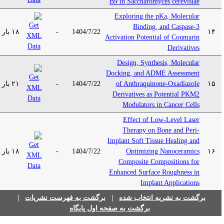
B9 in Saccharomyces cerevisiae
Exploring the pKa, Molecular
Binding, and Caspase-3
۱۸ بار
-
1404/7/22
۱۴
Activation Potential of Coumarin
Derivatives
Design, Synthesis, Molecular
Docking, and ADME Assessment
۲۱ بار
-
1404/7/22
of Anthraquinone-Oxadiazole
۱۵
Derivatives as Potential PKM2
Modulators in Cancer Cells
Effect of Low-Level Laser
Therapy on Bone and Peri-
Implant Soft Tissue Healing and
۱۸ بار
-
1404/7/22
Optimizing Nanoceramics
۱۶
Composite Compositions for
Enhanced Surface Roughness in
Implant Applications
|
برگشت به فهرست نشریات
|
برگشت به نشریه انتخاب شده
برگشت به صفحه اول پایگاه