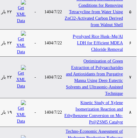
Conditions for Removing
۲۲ بار
-
1404/7/22
Tetracycline from Water Using
۵
ZnCl2-Activated Carbon Derived
from Walnut Shell
Pyrolyzed Rice Husk–Mg/Al
۲۲ بار
-
1404/7/22
LDH for Efficient MDEA
۶
Chloride Removal
Optimization of Green
Extraction of Polysaccharides
and Antioxidants from Purgative
۲۲ بار
-
1404/7/22
۷
Manna Using Deep Eutectic
Solvents and Ultrasonic-Assisted
Technique
Kinetic Study of Xylene
Isomerization Reaction and
۱۹ بار
-
1404/7/22
۸
Ethylbenzene Conversion on Mo-
Pt@ZSM5 Catalyst
Techno-Economic Assessment of
Hydrogen Production Pathways