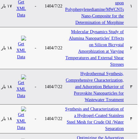
upon
۱۷ بار
-
1404/7/22
۱
Polyphenylenediamine/MWCNTs
Nano-Composite for the
Determination of Morphine
Molecular Dynamics Study of
Alumina Nanoparticles' Effects
on Silicon Bicrystal
۱۸ بار
-
1404/7/22
۲
Amorphization at Varying
Temperatures and External Shear
Stresses
Hydrothermal Synthesis,
Comprehensive Characterization,
۱۸ بار
-
1404/7/22
and Adsorption Behavior of
۳
Perovskite Nanoparticles for
Wastewater Treatment
Synthesis and Characterization of
a Hydrogel-Coated Stainless
۱۸ بار
-
1404/7/22
۴
Steel Mesh for Crude Oil /Water
Separation
Optimizing the Adsorption