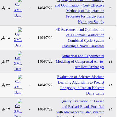
and Optimization (Cost-Effective
۱۸ بار
-
1404/7/22
۹
Methods) of Liquefaction
Processes for Large-Scale
Hydrogen Supply
4E Assessment and Optimization
of a Biomass Gasification
۱۸ بار
-
1404/7/22
۱۰
Combined Cycle System
Featuring a Novel Parameter
Numerical and Experimental
۲۳ بار
-
1404/7/22
Modeling of Compressed Air-to-
۱۱
Air Heat Exchanger
Evaluation of Selected Machine
Learning Algorithms to Predict
۲۴ بار
-
1404/7/22
۱۲
Longevity in Iranian Holstein
Dairy Cattle
Quality Evaluation of Lavash
and Barbari Breads Fortified
۱۷ بار
-
1404/7/22
۱۳
with Microencapsulated Vitamin