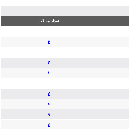
تعداد مقالات
۶
۳
۱
۷
۸
۹
۷