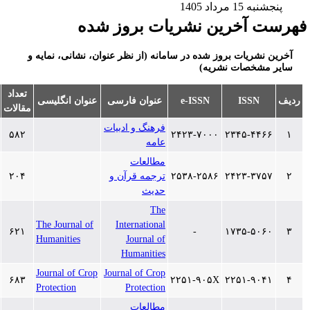
رداد 1405
آخرین نشریات بروز شده
ریات بروز شده در سامانه (از نظر عنوان، نشانی، نمایه و
خصات نشریه)
تعداد
ISSN
e-ISSN
عنوان فارسی
عنوان انگلیسی
بروزرسانی
مقالات
فرهنگ و ادبیات
۱۳۹۷/۷/۱۸
۵۸۲
۲۴۲۳-۷۰۰۰
۲۳۴۵-۴
عامه
مطالعات
۲۴۲۳-۳
۲۵۳۸-۲۵۸۶
ترجمه قرآن و
۲۰۴
۱۳۹۷/۷/۱۸
حدیث
The
The Journal of
International
۱۳۹۷/۶/۷
۶۲۱
-
۱۷۳۵-۵
Humanities
Journal of
Humanities
Journal of Crop
Journal of Crop
۱۳۹۷/۴/۲۰
۶۸۳
۲۲۵۱-۹۰۵X
۲۲۵۱-۹
Protection
Protection
مطالعات