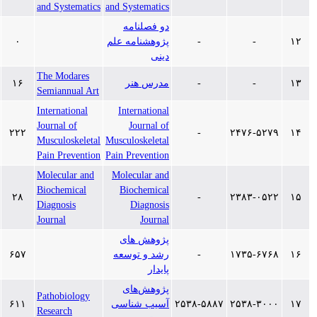
and Systematics
and Systematics
دو فصلنامه
-
-
پژوهشنامه علم
۰
۱۳۹۶/۷/۷
دینی
The Modares
-
-
مدرس هنر
۱۶
۱۳۹۶/۷/۷
Semiannual Art
International
International
Journal of
Journal of
۱۳۹۶/۷/۷
۲۲۲
-
۲۴۷۶-۵
Musculoskeletal
Musculoskeletal
Pain Prevention
Pain Prevention
Molecular and
Molecular and
Biochemical
Biochemical
۱۳۹۶/۷/۷
۲۸
-
۲۳۸۳-۰
Diagnosis
Diagnosis
Journal
Journal
پژوهش های
۱۷۳۵-۶
-
رشد و توسعه
۶۵۷
۱۳۹۶/۷/۵
پایدار
پژوهش‌های
Pathobiology
۲۵۳۸-۳
۲۵۳۸-۵۸۸۷
آسیب‌ شناسی
۶۱۱
۱۳۹۶/۵/۲۹
Research