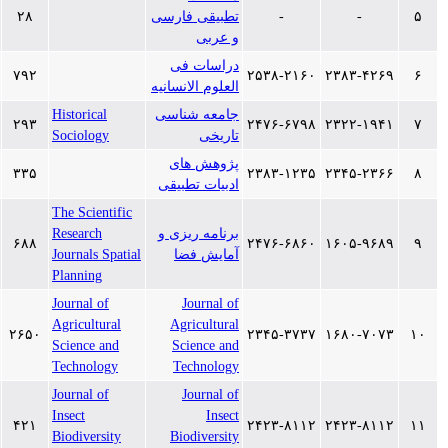
-
-
تطبیقی فارسی
۲۸
۱۳۹۷/۳/۱۱
و عربی
دراسات فی
۱۳۹۷/۲/۱۰
۷۹۲
۲۵۳۸-۲۱۶۰
۲۳۸۳-۴
العلوم الانسانیه
جامعه شناسی
Historical
۱۳۹۷/۲/۸
۲۹۳
۲۴۷۶-۶۷۹۸
۲۳۲۲-۱
تاریخی
Sociology
پژوهش های
۱۳۹۷/۱/۱۹
۳۳۵
۲۳۸۳-۱۲۳۵
۲۳۴۵-۲
ادبیات تطبیقی
The Scientific
برنامه ریزی و
Research
۱۳۹۷/۱/۹
۶۸۸
۲۴۷۶-۶۸۶۰
۱۶۰۵-۹
آمایش فضا
Journals Spatial
Planning
Journal of
Journal of
Agricultural
Agricultural
۱۳۹۶/۸/۷
۲۶۵۰
۲۳۴۵-۳۷۳۷
۱۶۸۰-۷
Science and
Science and
Technology
Technology
Journal of
Journal of
Insect
Insect
۱۳۹۶/۷/۱۵
۴۲۱
۲۴۲۳-۸۱۱۲
۲۴۲۳-۸
Biodiversity
Biodiversity