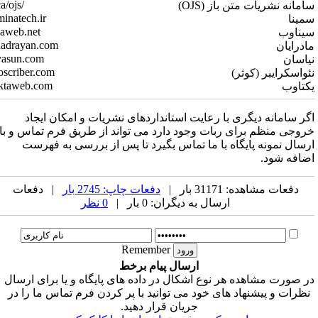
pkp.sfu.ca/ojs/
ریات متن باز (OJS)
www.saminatech.ir
www.sinaweb.net
www.maadrayan.com
www.niyasun.com
www.neoscriber.com
یبر (کوثر)
www.yektaweb.com
نه دیگری با رعایت استانداردهای نشریات و امکان ایجاد
ظم برای ربات وجود دارد می تواند از طریق فرم تماس و با
ونه پایگاه با ما تماس بگیرد تا پس از بررسی به فهرست
ود.
شاهده: 31171 بار |
دفعات چاپ: 2745 بار
| دفعات
ارسال به دیگران: 0 بار |
0 نظر
Remember
ارسال پیام برخط
مشاهده هر نوع اشکال در داده های پایگاه و یا برای ارسال
 پیشنهاد های خود می توانید با پر کردن فرم تماس ما را در
جریان قرار دهید.