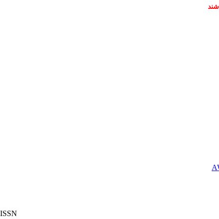
شند
ISSN