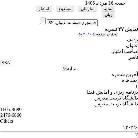
جمعه 16 مرداد 1405
نمایه
سازمان
موضوع
انتشار
زبان
نمایش
۲۷
نشریه
تعداد در صفحه:
۵
۱۰
۲۰
۵۰
ردیف
عنوان
صاحب امتیاز
ناشر
ISSN
نمایه
آخرین شماره
مشاهده
۱
برنامه ریزی و آمایش فضا
دانشگاه تربیت مدرس
دانشگاه تربیت مدرس
1605-9689
2476-6860
Others
۱۴۰۴/۶
۲