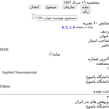
پنجشنبه 15 مرداد 1405
نمایه
سازمان
موضوع
انتشار
زبان
نمایش
۱۰
نشریه
تعداد در صفحه:
۵
۱۰
۲۰
۵۰
ردیف
عنوان
صاحب امتیاز
ناشر
ISSN
نمایه
آخرین شماره
مشاهده
۱
Applied Nanomaterials
دانشگاه یاسوج
دانشگاه یاسوج
Others
ثبت نشده
۲
پژوهش های بذر ایران
دانشگاه یاسوج