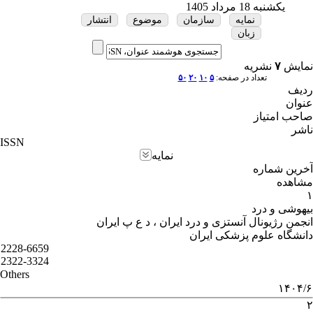
یکشنبه 18 مرداد 1405
نمایه
سازمان
موضوع
انتشار
زبان
نمایش
۷
نشریه
تعداد در صفحه:
۵
۱۰
۲۰
۵۰
ردیف
عنوان
صاحب امتیاز
ناشر
ISSN
نمایه
آخرین شماره
مشاهده
۱
بیهوشی و درد
انجمن رژیونال آنستزی و درد ایران ، د ع پ ایران
دانشگاه علوم پزشکی ایران
2228-6659
2322-3324
Others
۱۴۰۴/۶
۲